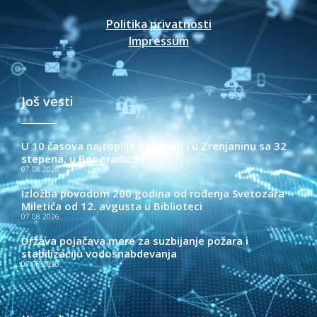
Politika privatnosti
Impressum
Još vesti
U 10 časova najtoplije na Paliću i u Zrenjaninu sa 32
stepena, u Beogradu 31
07.08.2026.
Izložba povodom 200 godina od rođenja Svetozara
Miletića od 12. avgusta u Biblioteci
07.08.2026.
Država pojačava mere za suzbijanje požara i
stabilizaciju vodosnabdevanja
07.08.2026.