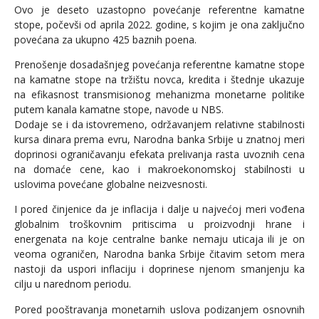
Ovo je deseto uzastopno povećanje referentne kamatne
stope, počevši od aprila 2022. godine, s kojim je ona zaključno
povećana za ukupno 425 baznih poena.
Prenošenje dosadašnjeg povećanja referentne kamatne stope
na kamatne stope na tržištu novca, kredita i štednje ukazuje
na efikasnost transmisionog mehanizma monetarne politike
putem kanala kamatne stope, navode u NBS.
Dodaje se i da istovremeno, održavanjem relativne stabilnosti
kursa dinara prema evru, Narodna banka Srbije u znatnoj meri
doprinosi ograničavanju efekata prelivanja rasta uvoznih cena
na domaće cene, kao i makroekonomskoj stabilnosti u
uslovima povećane globalne neizvesnosti.
I pored činjenice da je inflacija i dalje u najvećoj meri vođena
globalnim troškovnim pritiscima u proizvodnji hrane i
energenata na koje centralne banke nemaju uticaja ili je on
veoma ograničen, Narodna banka Srbije čitavim setom mera
nastoji da uspori inflaciju i doprinese njenom smanjenju ka
cilju u narednom periodu.
Pored pooštravanja monetarnih uslova podizanjem osnovnih