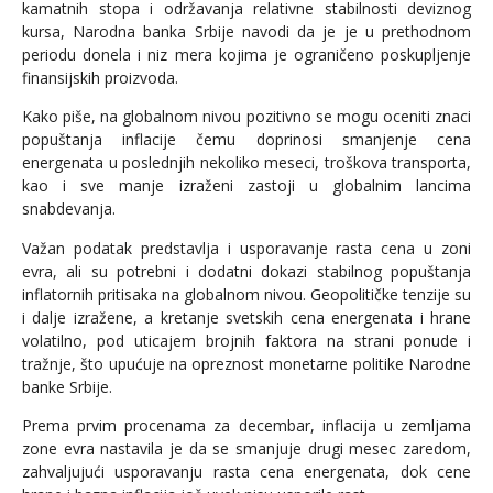
kamatnih stopa i održavanja relativne stabilnosti deviznog
kursa, Narodna banka Srbije navodi da je je u prethodnom
periodu donela i niz mera kojima je ograničeno poskupljenje
finansijskih proizvoda.
Kako piše, na globalnom nivou pozitivno se mogu oceniti znaci
popuštanja inflacije čemu doprinosi smanjenje cena
energenata u poslednjih nekoliko meseci, troškova transporta,
kao i sve manje izraženi zastoji u globalnim lancima
snabdevanja.
Važan podatak predstavlja i usporavanje rasta cena u zoni
evra, ali su potrebni i dodatni dokazi stabilnog popuštanja
inflatornih pritisaka na globalnom nivou. Geopolitičke tenzije su
i dalje izražene, a kretanje svetskih cena energenata i hrane
volatilno, pod uticajem brojnih faktora na strani ponude i
tražnje, što upućuje na opreznost monetarne politike Narodne
banke Srbije.
Prema prvim procenama za decembar, inflacija u zemljama
zone evra nastavila je da se smanjuje drugi mesec zaredom,
zahvaljujući usporavanju rasta cena energenata, dok cene