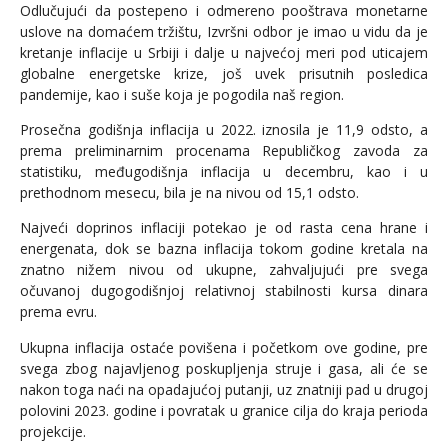
Odlučujući da postepeno i odmereno pooštrava monetarne
uslove na domaćem tržištu, Izvršni odbor je imao u vidu da je
kretanje inflacije u Srbiji i dalje u najvećoj meri pod uticajem
globalne energetske krize, još uvek prisutnih posledica
pandemije, kao i suše koja je pogodila naš region.
Prosečna godišnja inflacija u 2022. iznosila je 11,9 odsto, a
prema preliminarnim procenama Republičkog zavoda za
statistiku, međugodišnja inflacija u decembru, kao i u
prethodnom mesecu, bila je na nivou od 15,1 odsto.
Najveći doprinos inflaciji potekao je od rasta cena hrane i
energenata, dok se bazna inflacija tokom godine kretala na
znatno nižem nivou od ukupne, zahvaljujući pre svega
očuvanoj dugogodišnjoj relativnoj stabilnosti kursa dinara
prema evru.
Ukupna inflacija ostaće povišena i početkom ove godine, pre
svega zbog najavljenog poskupljenja struje i gasa, ali će se
nakon toga naći na opadajućoj putanji, uz znatniji pad u drugoj
polovini 2023. godine i povratak u granice cilja do kraja perioda
projekcije.