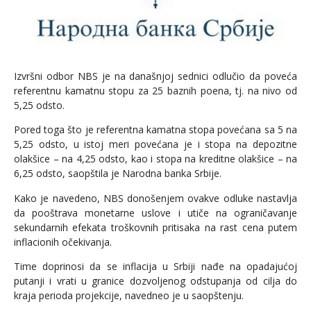
Izvršni odbor NBS je na današnjoj sednici odlučio da poveća
referentnu kamatnu stopu za 25 baznih poena, tj. na nivo od
5,25 odsto.
Pored toga što je referentna kamatna stopa povećana sa 5 na
5,25 odsto, u istoj meri povećana je i stopa na depozitne
olakšice – na 4,25 odsto, kao i stopa na kreditne olakšice – na
6,25 odsto, saopštila je Narodna banka Srbije.
Kako je navedeno, NBS donošenjem ovakve odluke nastavlja
da pooštrava monetarne uslove i utiče na ograničavanje
sekundarnih efekata troškovnih pritisaka na rast cena putem
inflacionih očekivanja.
Time doprinosi da se inflacija u Srbiji nađe na opadajućoj
putanji i vrati u granice dozvoljenog odstupanja od cilja do
kraja perioda projekcije, navedneo je u saopštenju.