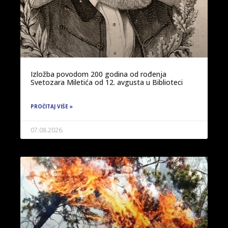
Izložba povodom 200 godina od rođenja
Svetozara Miletića od 12. avgusta u Biblioteci
PROČITAJ VIŠE »
07.08.2026.