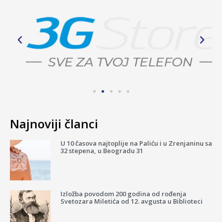
Najnoviji članci
U 10 časova najtoplije na Paliću i u Zrenjaninu sa
32 stepena, u Beogradu 31
Izložba povodom 200 godina od rođenja
Svetozara Miletića od 12. avgusta u Biblioteci