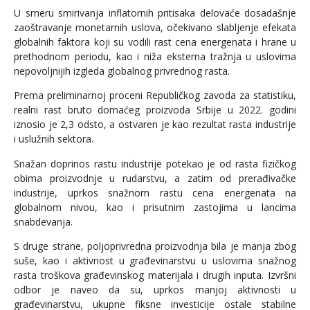
U smeru smirivanja inflatornih pritisaka delovaće dosadašnje
zaoštravanje monetarnih uslova, očekivano slabljenje efekata
globalnih faktora koji su vodili rast cena energenata i hrane u
prethodnom periodu, kao i niža eksterna tražnja u uslovima
nepovoljnijih izgleda globalnog privrednog rasta.
Prema preliminarnoj proceni Republičkog zavoda za statistiku,
realni rast bruto domaćeg proizvoda Srbije u 2022. godini
iznosio je 2,3 odsto, a ostvaren je kao rezultat rasta industrije
i uslužnih sektora.
Snažan doprinos rastu industrije potekao je od rasta fizičkog
obima proizvodnje u rudarstvu, a zatim od prerađivačke
industrije, uprkos snažnom rastu cena energenata na
globalnom nivou, kao i prisutnim zastojima u lancima
snabdevanja.
S druge strane, poljoprivredna proizvodnja bila je manja zbog
suše, kao i aktivnost u građevinarstvu u uslovima snažnog
rasta troškova građevinskog materijala i drugih inputa. Izvršni
odbor je naveo da su, uprkos manjoj aktivnosti u
građevinarstvu, ukupne fiksne investicije ostale stabilne