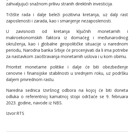
zahvaljujući snažnom prilivu stranih direktnih investicija.
Tržište rada i dalje beleži pozitivna kretanja, uz dalji rast
zaposlenosti i zarada, kao i smanjenje nezaposlenosti.
U zavisnosti od kretanja ključnih monetarnih i
makroekonomskih faktora iz domaćeg i međunarodnog
okruženja, kao i globalne geopolitičke situacije u narednom
periodu, Narodna banka Srbije će procenjivati da li ima potrebe
za nastavkom zaoštravanja monetarnih uslova i u kom obimu.
Prioritet monetarne politike i dalje će biti obezbeđenje
cenovne i finansijske stabilnosti u srednjem roku, uz podršku
daljem privrednom rastu.
Naredna sednica Izvršnog odbora na kojoj će biti doneta
odluka o referentnoj kamatnoj stopi održaće se 9. februara
2023. godine, navode iz NBS.
Izvor:RTS