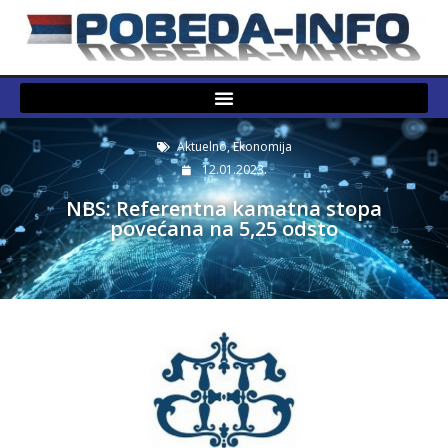
Aktuelno
,
Ekonomija
12.01.2023.
NBS: Referentna kamatna stopa
povećana na 5,25 odsto