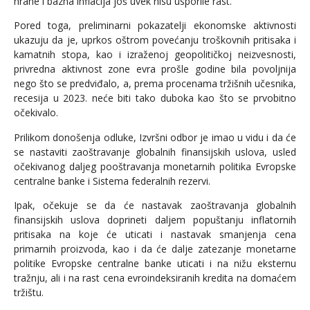
hrane i bazna inflacija još uvek nisu usporile rast.
Pored toga, preliminarni pokazatelji ekonomske aktivnosti
ukazuju da je, uprkos oštrom povećanju troškovnih pritisaka i
kamatnih stopa, kao i izraženoj geopolitičkoj neizvesnosti,
privredna aktivnost zone evra prošle godine bila povoljnija
nego što se predviđalo, a, prema procenama tržišnih učesnika,
recesija u 2023. neće biti tako duboka kao što se prvobitno
očekivalo.
Prilikom donošenja odluke, Izvršni odbor je imao u vidu i da će
se nastaviti zaoštravanje globalnih finansijskih uslova, usled
očekivanog daljeg pooštravanja monetarnih politika Evropske
centralne banke i Sistema federalnih rezervi.
Ipak, očekuje se da će nastavak zaoštravanja globalnih
finansijskih uslova doprineti daljem popuštanju inflatornih
pritisaka na koje će uticati i nastavak smanjenja cena
primarnih proizvoda, kao i da će dalje zatezanje monetarne
politike Evropske centralne banke uticati i na nižu eksternu
tražnju, ali i na rast cena evroindeksiranih kredita na domaćem
tržištu.