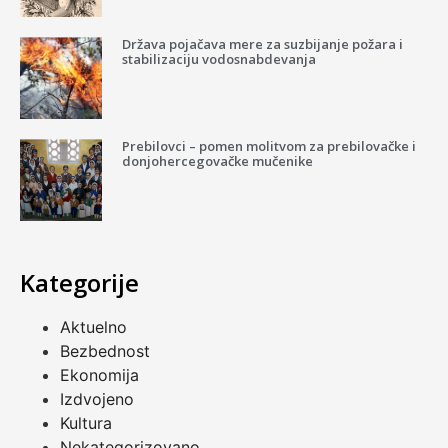
Država pojačava mere za suzbijanje požara i
stabilizaciju vodosnabdevanja
Prebilovci – pomen molitvom za prebilovačke i
donjohercegovačke mučenike
Kategorije
Aktuelno
Bezbednost
Ekonomija
Izdvojeno
Kultura
Nekategorizovano