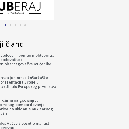
i članci
rebilovci – pomen molitvom za
ebilovačke i
onjohercegovačke mučenike
enska juniorska košarkaška
prezentacija Srbije u
tvrtfinalu Evropskog prvenstva
irošima na godišnjicu
tomskog bombardovanja
oziva na ukidanje nuklearnog
ružja
loš Vučević posetio manastir
logovac