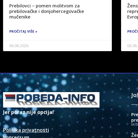
Prebilovci – pomen molitvom za
Žens
prebilovačke i donjohercegovačke
repre
mučenike
Evro
PROČITAJ VIŠE »
PROČI
06.08.2026.
06.08
Jo
Jer poraz nije opcija!
Pr
pr
06.0
Politika privatnosti
Že
Impressum