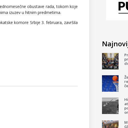
n jednomesečne obustave rada, tokom koje
anima izuzev u hitnim predmetima.
katske komore Srbije 3. februara, završila
Najnovij
P
pr
d
Ž
re
če
H
a
p
o
Mi
G