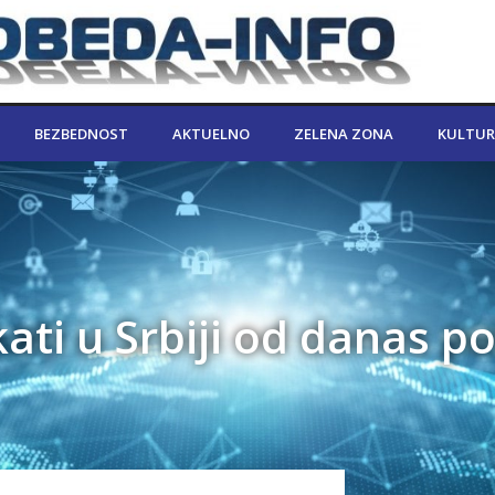
BEZBEDNOST
AKTUELNO
ZELENA ZONA
KULTUR
ti u Srbiji od danas p