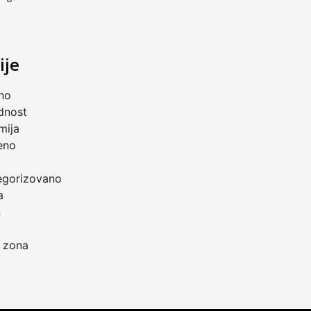
ije
no
dnost
mija
eno
a
egorizovano
a
n
 zona