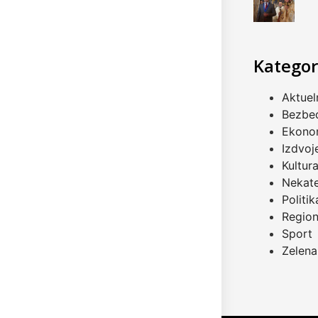
Kategor
Aktuel
Bezbe
Ekono
Izdvoj
Kultur
Nekat
Politik
Regio
Sport
Zelena