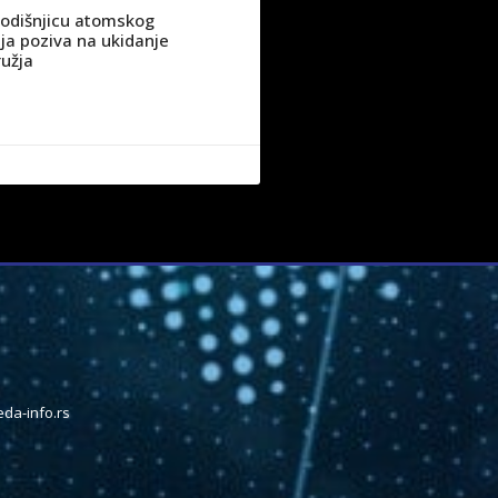
godišnjicu atomskog
a poziva na ukidanje
užja
da-info.rs