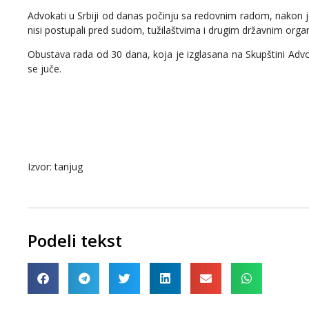
Advokati u Srbiji od danas počinju sa redovnim radom, nako
nisi postupali pred sudom, tužilaštvima i drugim državnim org
Obustava rada od 30 dana, koja je izglasana na Skupštini Advo
se juče.
Izvor: tanjug
Podeli tekst