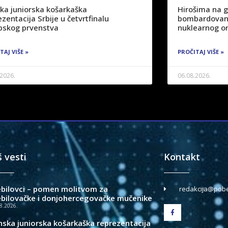
ka juniorska košarkaška
Hirošima na 
zentacija Srbije u četvrtfinalu
bombardovanj
pskog prvenstva
nuklearnog or
TAJ VIŠE »
PROČITAJ VIŠE »
.2026.
06.08.2026.
š vesti
Kontakt
ebilovci – pomen molitvom za
redakcija@pobe
ebilovačke i donjohercegovačke mučenike
8.2026.
nska juniorska košarkaška reprezentacija