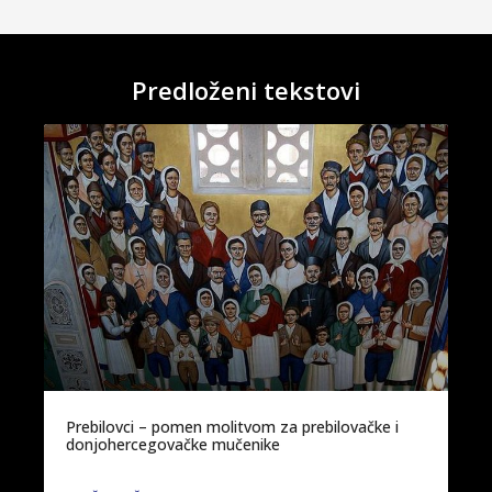
Predloženi tekstovi
Prebilovci – pomen molitvom za prebilovačke i
donjohercegovačke mučenike