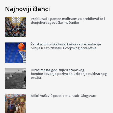
Najnoviji članci
Prebilovci – pomen molitvom za prebilovačke i
donjohercegovačke mučenike
Ženska juniorska košarkaška reprezentacija
Srbije u četvrtfinalu Evropskog prvenstva
Hirošima na godišnjicu atomskog
bombardovanja poziva na ukidanje nuklearnog
oružja
Miloš Vučević posetio manastir Glogovac