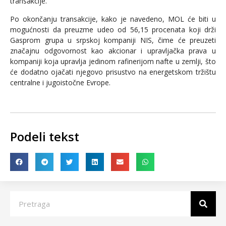
transakcije.
Po okončanju transakcije, kako je navedeno, MOL će biti u
mogućnosti da preuzme udeo od 56,15 procenata koji drži
Gasprom grupa u srpskoj kompaniji NIS, čime će preuzeti
značajnu odgovornost kao akcionar i upravljačka prava u
kompaniji koja upravlja jedinom rafinerijom nafte u zemlji, što
će dodatno ojačati njegovo prisustvo na energetskom tržištu
centralne i jugoistočne Evrope.
Podeli tekst