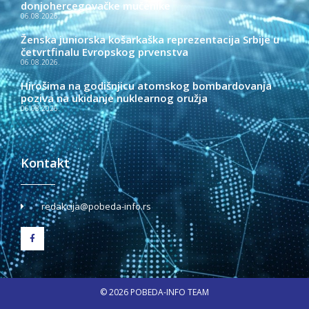
donjohercegovačke mučenike
06.08.2026.
Ženska juniorska košarkaška reprezentacija Srbije u
četvrtfinalu Evropskog prvenstva
06.08.2026.
Hirošima na godišnjicu atomskog bombardovanja
poziva na ukidanje nuklearnog oružja
06.08.2026.
Kontakt
redakcija@pobeda-info.rs
© 2026 POBEDA-INFO TEAM