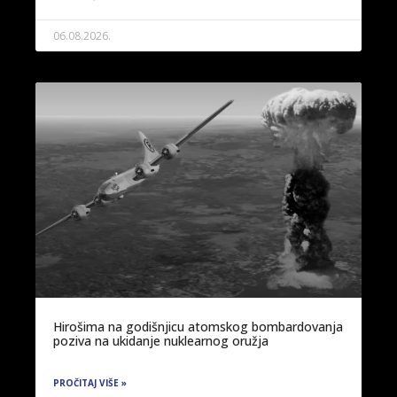
06.08.2026.
Hirošima na godišnjicu atomskog bombardovanja
poziva na ukidanje nuklearnog oružja
PROČITAJ VIŠE »