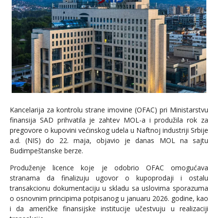
Kancelarija za kontrolu strane imovine (OFAC) pri Ministarstvu
finansija SAD prihvatila je zahtev MOL-a i produžila rok za
pregovore o kupovini većinskog udela u Naftnoj industriji Srbije
a.d. (NIS) do 22. maja, objavio je danas MOL na sajtu
Budimpeštanske berze.
Produženje licence koje je odobrio OFAC omogućava
stranama da finalizuju ugovor o kupoprodaji i ostalu
transakcionu dokumentaciju u skladu sa uslovima sporazuma
o osnovnim principima potpisanog u januaru 2026. godine, kao
i da američke finansijske institucije učestvuju u realizaciji