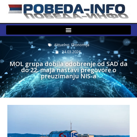
Aktuelno
,
Ekonomija
24.03.2026.
MOL grupa dobila odobrenje od SAD da
do 22. maja nastavi pregovore o
preuzimanju NIS-a