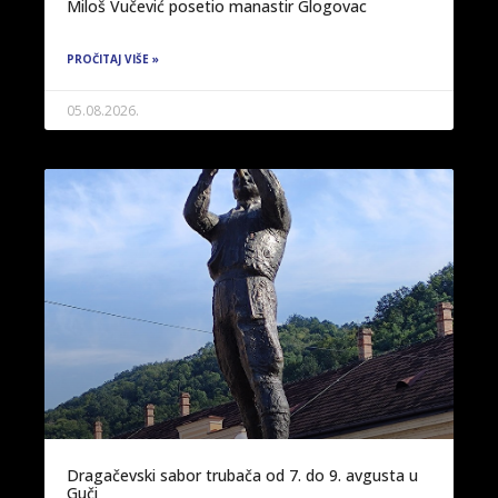
Miloš Vučević posetio manastir Glogovac
PROČITAJ VIŠE »
05.08.2026.
Dragačevski sabor trubača od 7. do 9. avgusta u
Guči