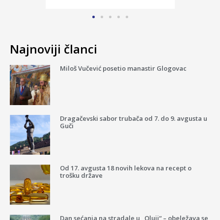
Najnoviji članci
Miloš Vučević posetio manastir Glogovac
Dragačevski sabor trubača od 7. do 9. avgusta u
Guči
Od 17. avgusta 18 novih lekova na recept o
trošku države
Dan sećanja na stradale u „Oluji“ – obeležava se