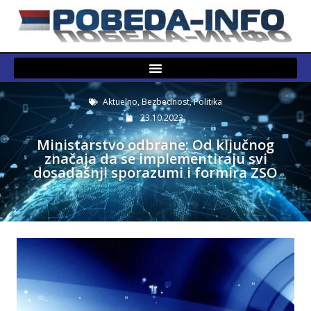
Aktuelno
,
Bezbednost
,
Politika
23.10.2023.
Ministarstvo odbrane: Od ključnog
značaja da se implementiraju svi
dosadašnji sporazumi i formira ZSO