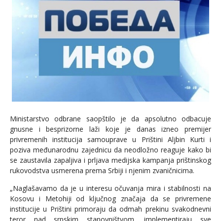
Ministarstvo odbrane saopštilo je da apsolutno odbacuje
gnusne i besprizorne laži koje je danas izneo premijer
privremenih institucija samouprave u Prištini Aljbin Kurti i
poziva međunarodnu zajednicu da neodložno reaguje kako bi
se zaustavila zapaljiva i prljava medijska kampanja prištinskog
rukovodstva usmerena prema Srbiji i njenim zvaničnicima.
„Naglašavamo da je u interesu očuvanja mira i stabilnosti na
Kosovu i Metohiji od ključnog značaja da se privremene
institucije u Prištini primoraju da odmah prekinu svakodnevni
teror nad srpskim stanovništvom, implementiraju sve