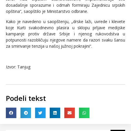
dosadašnje sporazume i odmah formiraju Zajednicu srpskih
opština“, saopštilo je Ministarstvo odbrane.
Kako je navedeno u saopštenju, „drske laži, uvrede i klevete
koje Kurti svakodnevno plasira u sklopu prljave medijske
kampanje protiv države Srbije i njenog rukovodstva u
potpunosti razobličuju njegove namere da razori svaku šansu
za smirivanje tenzija u našoj južnoj pokrajini“.
Izvor: Tanjug
Podeli tekst