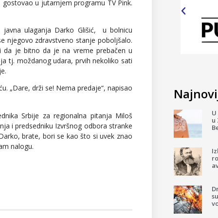
 je gostovao u jutarnjem programu TV Pink.
za javna ulaganja Darko Glišić, u bolnicu
se njegovo zdravstveno stanje poboljšalo.
li da je bitno da je na vreme prebačen u
a tj. moždanog udara, prvih nekoliko sati
je.
ću. „Dare, drži se! Nema predaje“, napisao
Najnovij
U 
dnika Srbije za regionalna pitanja Miloš
u 
nja i predsedniku Izvršnog odbora stranke
B
Darko, brate, bori se kao što si uvek znao
ram nalogu.
I
ro
av
D
su
v