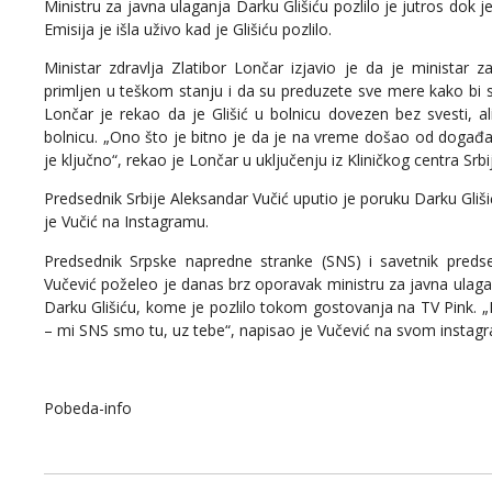
Ministru za javna ulaganja Darku Glišiću pozlilo je jutros dok
Emisija je išla uživo kad je Glišiću pozlilo.
Ministar zdravlja Zlatibor Lončar izjavio je da je ministar 
primljen u teškom stanju i da su preduzete sve mere kako bi 
Lončar je rekao da je Glišić u bolnicu dovezen bez svesti, a
bolnicu. „Ono što je bitno je da je na vreme došao od događaj
je ključno“, rekao je Lončar u uključenju iz Kliničkog centra Srbi
Predsednik Srbije Aleksandar Vučić uputio je poruku Darku Gliši
je Vučić na Instagramu.
Predsednik Srpske napredne stranke (SNS) i savetnik predse
Vučević poželeo je danas brz oporavak ministru za javna ulaga
Darku Glišiću, kome je pozlilo tokom gostovanja na TV Pink. „
– mi SNS smo tu, uz tebe“, napisao je Vučević na svom instag
Pobeda-info