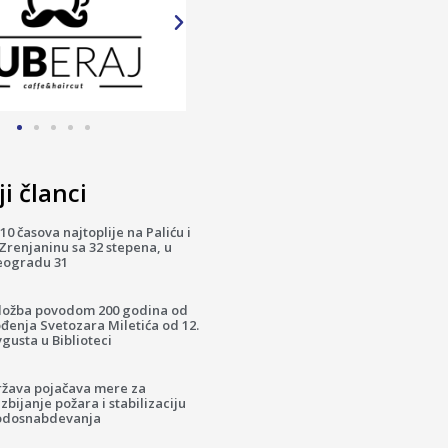
i članci
10 časova najtoplije na Paliću i
Zrenjaninu sa 32 stepena, u
eogradu 31
zložba povodom 200 godina od
đenja Svetozara Miletića od 12.
gusta u Biblioteci
ržava pojačava mere za
zbijanje požara i stabilizaciju
odosnabdevanja