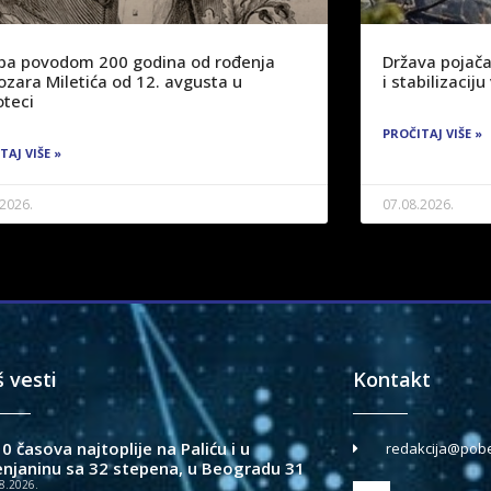
žba povodom 200 godina od rođenja
Država pojača
ozara Miletića od 12. avgusta u
i stabilizaci
oteci
PROČITAJ VIŠE »
TAJ VIŠE »
.2026.
07.08.2026.
š vesti
Kontakt
0 časova najtoplije na Paliću i u
redakcija@pobe
enjaninu sa 32 stepena, u Beogradu 31
8.2026.