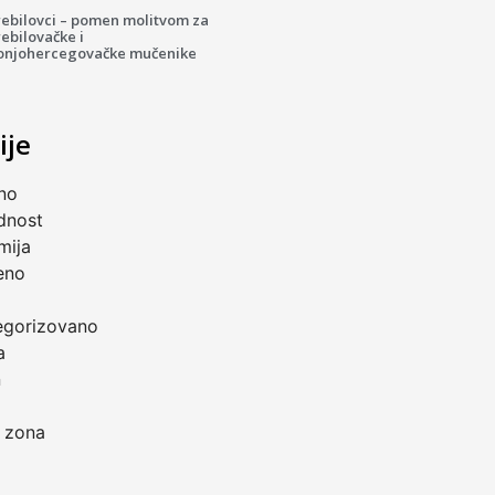
rebilovci – pomen molitvom za
ebilovačke i
onjohercegovačke mučenike
ije
no
dnost
mija
eno
a
egorizovano
a
n
 zona