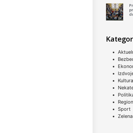
P
pr
d
Kategor
Aktuel
Bezbe
Ekono
Izdvoj
Kultur
Nekat
Politik
Regio
Sport
Zelena