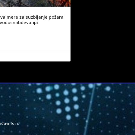
va mere za suzbijanje požara
ju vodosnabdevanja
da-info.rs