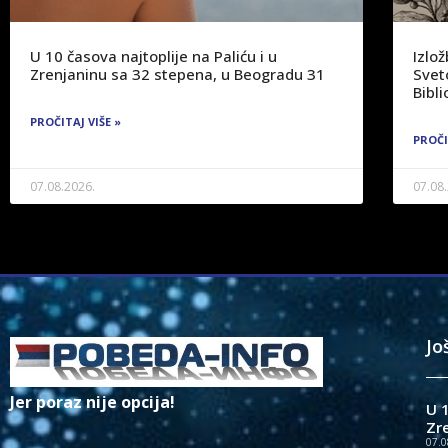
U 10 časova najtoplije na Paliću i u
Izlo
Zrenjaninu sa 32 stepena, u Beogradu 31
Svet
Bibli
PROČITAJ VIŠE »
PROČI
07.08.2026.
07.08
Jo
Jer poraz nije opcija!
U 1
Zr
07.0