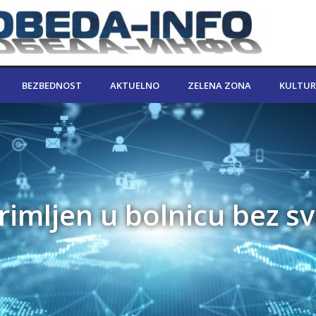
BEZBEDNOST
AKTUELNO
ZELENA ZONA
KULTUR
rimljen u bolnicu bez sv