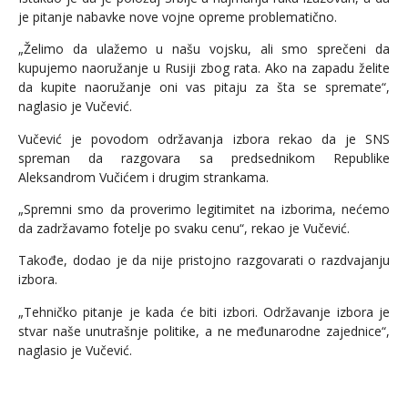
je pitanje nabavke nove vojne opreme problematično.
„Želimo da ulažemo u našu vojsku, ali smo sprečeni da
kupujemo naoružanje u Rusiji zbog rata. Ako na zapadu želite
da kupite naoružanje oni vas pitaju za šta se spremate“,
naglasio je Vučević.
Vučević je povodom održavanja izbora rekao da je SNS
spreman da razgovara sa predsednikom Republike
Aleksandrom Vučićem i drugim strankama.
„Spremni smo da proverimo legitimitet na izborima, nećemo
da zadržavamo fotelje po svaku cenu“, rekao je Vučević.
Takođe, dodao je da nije pristojno razgovarati o razdvajanju
izbora.
„Tehničko pitanje je kada će biti izbori. Održavanje izbora je
stvar naše unutrašnje politike, a ne međunarodne zajednice“,
naglasio je Vučević.