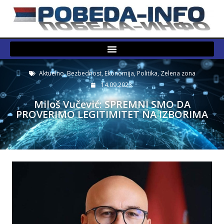
Aktuelno
,
Bezbednost
,
Ekonomija
,
Politika
,
Zelena zona
14.09.2023.
Miloš Vučević: SPREMNI SMO DA
PROVERIMO LEGITIMITET NA IZBORIMA