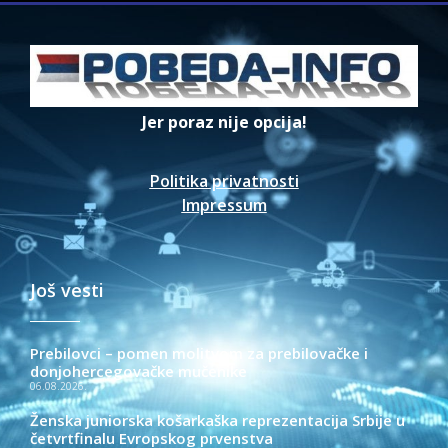
Jer poraz nije opcija!
Politika privatnosti
Impressum
Još vesti
Prebilovci – pomen molitvom za prebilovačke i
donjohercegovačke mučenike
06.08.2026.
Ženska juniorska košarkaška reprezentacija Srbije u
četvrtfinalu Evropskog prvenstva