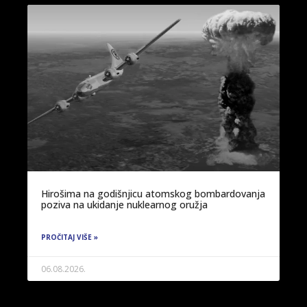
Hirošima na godišnjicu atomskog bombardovanja
poziva na ukidanje nuklearnog oružja
PROČITAJ VIŠE »
06.08.2026.