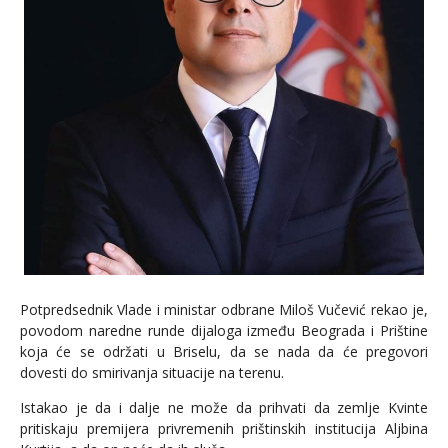
Potpredsednik Vlade i ministar odbrane Miloš Vučević rekao je,
povodom naredne runde dijaloga između Beograda i Prištine
koja će se održati u Briselu, da se nada da će pregovori
dovesti do smirivanja situacije na terenu.
Istakao je da i dalje ne može da prihvati da zemlje Kvinte
pritiskaju premijera privremenih prištinskih institucija Aljbina