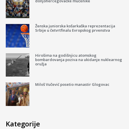
donjohercegovačke mučenike
Ženska juniorska košarkaška reprezentacija
Srbije u četvrtfinalu Evropskog prvenstva
Hirošima na godišnjicu atomskog
bombardovanja poziva na ukidanje nuklearnog
oružja
Miloš Vučević posetio manastir Glogovac
Kategorije