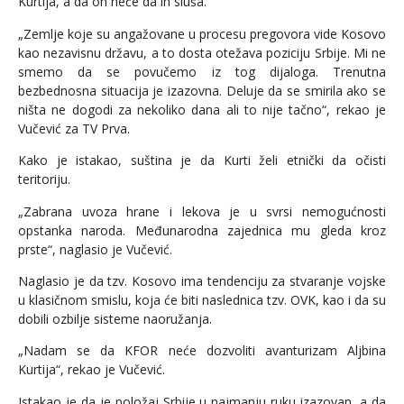
Kurtija, a da on neće da ih sluša.
„Zemlje koje su angažovane u procesu pregovora vide Kosovo
kao nezavisnu državu, a to dosta otežava poziciju Srbije. Mi ne
smemo da se povučemo iz tog dijaloga. Trenutna
bezbednosna situacija je izazovna. Deluje da se smirila ako se
ništa ne dogodi za nekoliko dana ali to nije tačno“, rekao je
Vučević za TV Prva.
Kako je istakao, suština je da Kurti želi etnički da očisti
teritoriju.
„Zabrana uvoza hrane i lekova je u svrsi nemogućnosti
opstanka naroda. Međunarodna zajednica mu gleda kroz
prste“, naglasio je Vučević.
Naglasio je da tzv. Kosovo ima tendenciju za stvaranje vojske
u klasičnom smislu, koja će biti naslednica tzv. OVK, kao i da su
dobili ozbilje sisteme naoružanja.
„Nadam se da KFOR neće dozvoliti avanturizam Aljbina
Kurtija“, rekao je Vučević.
Istakao je da je položaj Srbije u najmanju ruku izazovan, a da