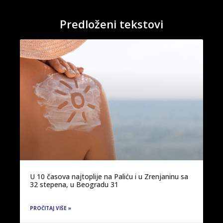
Predloženi tekstovi
U 10 časova najtoplije na Paliću i u Zrenjaninu sa
32 stepena, u Beogradu 31
PROČITAJ VIŠE »