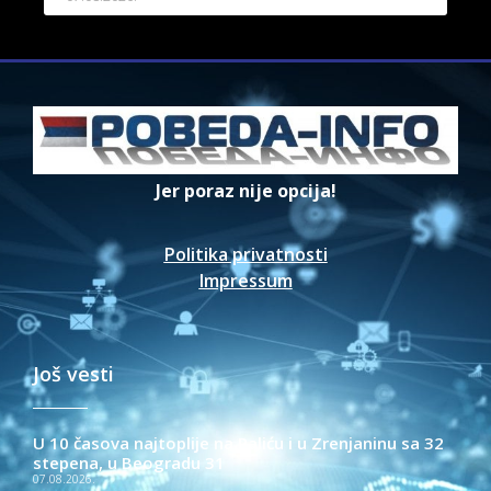
Jer poraz nije opcija!
Politika privatnosti
Impressum
Još vesti
U 10 časova najtoplije na Paliću i u Zrenjaninu sa 32
stepena, u Beogradu 31
07.08.2026.