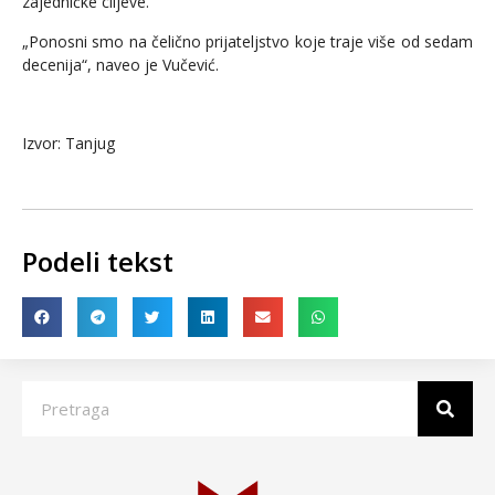
zajedničke ciljeve.
„Ponosni smo na čelično prijateljstvo koje traje više od sedam
decenija“, naveo je Vučević.
Izvor: Tanjug
Podeli tekst