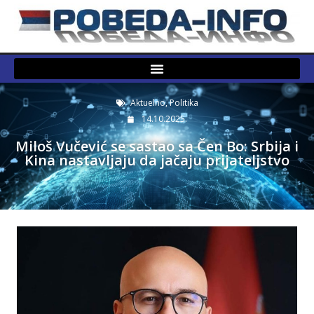
Aktuelno
,
Politika
14.10.2025.
Miloš Vučević se sastao sa Čen Bo: Srbija i
Kina nastavljaju da jačaju prijateljstvo