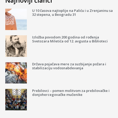
Najnoviji članci
U 10 časova najtoplije na Paliću i u Zrenjaninu sa
32 stepena, u Beogradu 31
Izložba povodom 200 godina od rođenja
Svetozara Miletića od 12. avgusta u Biblioteci
Država pojačava mere za suzbijanje požara i
stabilizaciju vodosnabdevanja
Prebilovci – pomen molitvom za prebilovačke i
donjohercegovačke mučenike