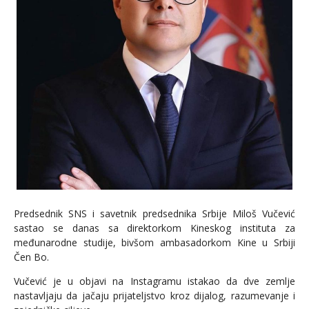
Predsednik SNS i savetnik predsednika Srbije Miloš Vučević
sastao se danas sa direktorkom Kineskog instituta za
međunarodne studije, bivšom ambasadorkom Kine u Srbiji
Čen Bo.
Vučević je u objavi na Instagramu istakao da dve zemlje
nastavljaju da jačaju prijateljstvo kroz dijalog, razumevanje i