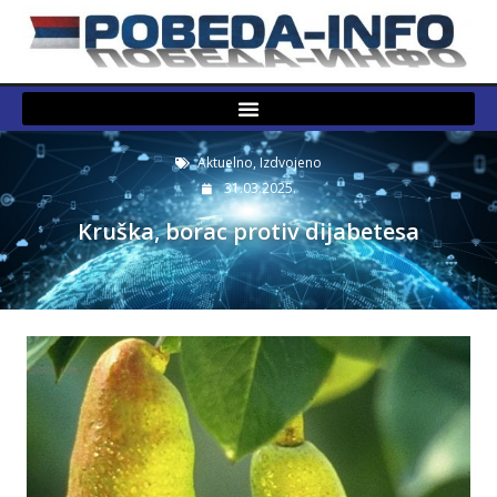
Aktuelno
,
Izdvojeno
31.03.2025.
Kruška, borac protiv dijabetesa