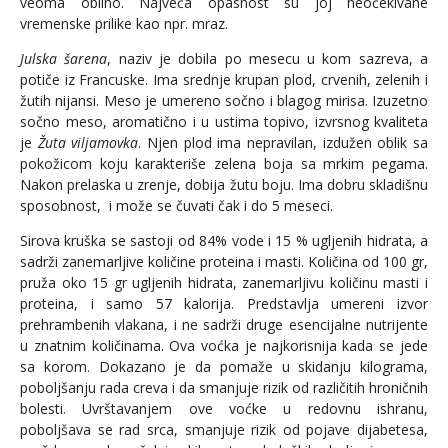
veoma obilno. Najveća opasnost su joj neočekivane
vremenske prilike kao npr. mraz.
Julska šarena
, naziv je dobila po mesecu u kom sazreva, a
potiče iz Francuske. Ima srednje krupan plod, crvenih, zelenih i
žutih nijansi. Meso je umereno sočno i blagog mirisa. Izuzetno
sočno meso, aromatično i u ustima topivo, izvrsnog kvaliteta
je
Žuta viljamovka
. Njen plod ima nepravilan, izdužen oblik sa
pokožicom koju karakteriše zelena boja sa mrkim pegama.
Nakon prelaska u zrenje, dobija žutu boju. Ima dobru skladišnu
sposobnost, i može se čuvati čak i do 5 meseci.
Sirova kruška se sastoji od 84% vode i 15 % ugljenih hidrata, a
sadrži zanemarljive količine proteina i masti. Količina od 100 gr,
pruža oko 15 gr ugljenih hidrata, zanemarljivu količinu masti i
proteina, i samo 57 kalorija. Predstavlja umereni izvor
prehrambenih vlakana, i ne sadrži druge esencijalne nutrijente
u znatnim količinama. Ova voćka je najkorisnija kada se jede
sa korom. Dokazano je da pomaže u skidanju kilograma,
poboljšanju rada creva i da smanjuje rizik od različitih hroničnih
bolesti. Uvrštavanjem ove voćke u redovnu ishranu,
poboljšava se rad srca, smanjuje rizik od pojave dijabetesa,