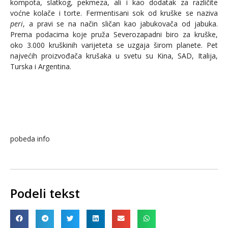
kompota, slatkog, pekmeza, ali i kao dodatak za različite
voćne kolače i torte. Fermentisani sok od kruške se naziva
peri
, a pravi se na način sličan kao jabukovača od jabuka.
Prema podacima koje pruža Severozapadni biro za kruške,
oko 3.000 kruškinih varijeteta se uzgaja širom planete. Pet
najvećih proizvođača krušaka u svetu su Kina, SAD, Italija,
Turska i Argentina.
pobeda info
Podeli tekst