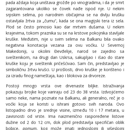
pada aždaja koja uništava grožđe po vinogradima, i da je smrt
zagarantovana ukoliko se čovek nađe ispod nje. U nekim
srpskim selima, po narodnim običajima se na divlju krušku
ostavljala žrtva za „čumu“, kada se ona magijski tera iz sela.
Plod se često prinosio kao dar mrtvim dušama. U nekim
krajevima, tokom praznika su se na krstove pokojnika stavljale
kruške. Međutim, nije u svim selima na Balkanu bila ovako
negativna konotacija vezana za ovu voćku. U Severnoj
Makedoniji, u okolini Đevđelije, narod se zajedno sa
sveštenikom, na drugi dan Uskrsa, sakupljao i išao do stare
kruške koju je sveštenik pričešćivao. Sam čin, predstavljao je
simboličnu žrtvu krušci. U prošlosti, drvo kruške je korišteno i
za izradu finog nameštaja, kao i blokova za drvoreze.
Postoji mnogo vrsta ove drvenaste biljke. Istraživanja
pokazuju brojke koje variraju od 23 do 38 vrsta. Izdvojićemo
samo neke, nama poznate na Balkanu, ali generalno, reč je o
voćki koja se koristi u ishrani gotovo svih naroda. Ovo
listopadno drvo je srednje visine, između 10 i 17 metara, u
zavisnosti od vrste. Ima naizmenično raspoređene listove
dužine od 2 do 12 cm, dok plod predstavlja specifičan oblik
bobice,
pomum
, koji može imati jednoslojni ili višeslojni