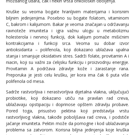
moždanog udara, čak i nekih vrsta onkoloških oboljenja.
Kruške su veoma bogate hranljivim materijama i korisnim
biljnim jedinjenjima. Posebno su bogate folatom, vitaminom
C, bakrom i kalijumom. Bakar je veoma značajan u održavanju
ravnoteže imuniteta i igra važnu ulogu u metabolizmu
holesterola i nervnoj funkciji, dok kalijum pomaže mišićnim
kontrakcijama i funkciji srca. Veoma su dobar izvor
antioksidanta – polifenola, koji dokazano ublažava upalna
stanja i smanjuje oksidativni stres. Sadrži folate, provitamin A i
niacin, koji su važni za ćelijsku funkciju i proizvodnju energije.
Provitamin A podržava zdravlje kože i zarastanje rana.
Preporuka je jesti celu krušku, jer kora ima čak 6 puta više
polifenola od mesa.
Sadrže rastvorljiva i nerastvorljiva dijetalna vlakna, uključujući
probiotike, koji dokazano utiču na pravilan rad creva,
ublažavaju opstipaciju i doprinose opštem zdravlju probave.
Pored toga, prisustvo pektina koji predstavlja vrstu
rastvorljivog vlakna, takođe poboljšava rad creva, i podstiče
jačanje imuniteta. Pektin može da pomogne i kod ublažavanja
problema sa zatvorom. Korisna biljna jedinjenja koje kruška