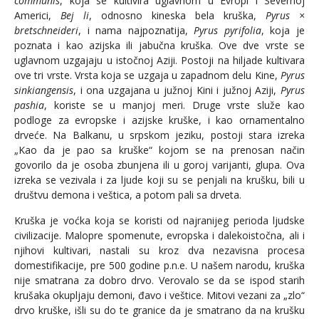
communis
, koja se kultivira uglavnom u Evropi i Severnoj
Americi,
Bej li
, odnosno kineska bela kruška,
Pyrus ×
bretschneideri
, i nama najpoznatija,
Pyrus pyrifolia
, koja je
poznata i kao azijska ili jabučna kruška. Ove dve vrste se
uglavnom uzgajaju u istočnoj Aziji. Postoji na hiljade kultivara
ove tri vrste. Vrsta koja se uzgaja u zapadnom delu Kine,
Pyrus
sinkiangensis
, i ona uzgajana u južnoj Kini i južnoj Aziji,
Pyrus
pashia
, koriste se u manjoj meri. Druge vrste služe kao
podloge za evropske i azijske kruške, i kao ornamentalno
drveće. Na Balkanu, u srpskom jeziku, postoji stara izreka
„Kao da je pao sa kruške“ kojom se na prenosan način
govorilo da je osoba zbunjena ili u goroj varijanti, glupa. Ova
izreka se vezivala i za ljude koji su se penjali na krušku, bili u
društvu demona i veštica, a potom pali sa drveta.
Kruška je voćka koja se koristi od najranijeg perioda ljudske
civilizacije. Malopre spomenute, evropska i dalekoistočna, ali i
njihovi kultivari, nastali su kroz dva nezavisna procesa
domestifikacije, pre 500 godine p.n.e. U našem narodu, kruška
nije smatrana za dobro drvo. Verovalo se da se ispod starih
krušaka okupljaju demoni, đavo i veštice. Mitovi vezani za „zlo“
drvo kruške, išli su do te granice da je smatrano da na krušku