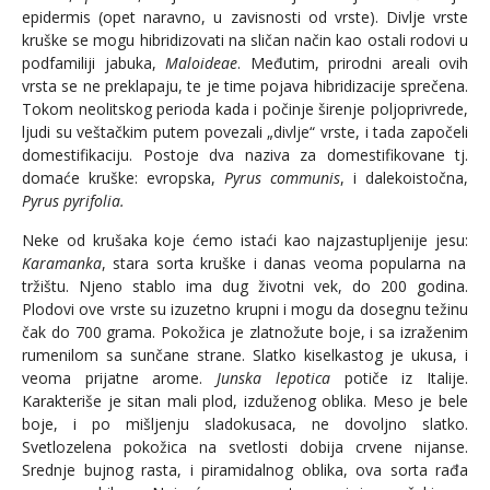
epidermis (opet naravno, u zavisnosti od vrste). Divlje vrste
kruške se mogu hibridizovati na sličan način kao ostali rodovi u
podfamiliji jabuka,
Maloideae
. Međutim, prirodni areali ovih
vrsta se ne preklapaju, te je time pojava hibridizacije sprečena.
Tokom neolitskog perioda kada i počinje širenje poljoprivrede,
ljudi su veštačkim putem povezali „divlje“ vrste, i tada započeli
domestifikaciju. Postoje dva naziva za domestifikovane tj.
domaće kruške: evropska,
Pyrus communis
, i dalekoistočna,
Pyrus pyrifolia.
Neke od krušaka koje ćemo istaći kao najzastupljenije jesu:
Karamanka
, stara sorta kruške i danas veoma popularna na
tržištu. Njeno stablo ima dug životni vek, do 200 godina.
Plodovi ove vrste su izuzetno krupni i mogu da dosegnu težinu
čak do 700 grama. Pokožica je zlatnožute boje, i sa izraženim
rumenilom sa sunčane strane. Slatko kiselkastog je ukusa, i
veoma prijatne arome.
Junska lepotica
potiče iz Italije.
Karakteriše je sitan mali plod, izduženog oblika. Meso je bele
boje, i po mišljenju sladokusaca, ne dovoljno slatko.
Svetlozelena pokožica na svetlosti dobija crvene nijanse.
Srednje bujnog rasta, i piramidalnog oblika, ova sorta rađa