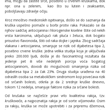
ima, mogu da zaštite srce, posebno u crvenim kruškama, dok
npr. ona u zelenim, kao što su lutein i zeaksantin,
poboljšavaju zdravlje očiju.
Kroz mnoštvo medicinskih ispitivanja, došlo se do saznanja da
kruška uspešno pomaže u borbi protiv raka. Pokazalo se da
njihov sadržaj antocijanina i hlorogenske kiseline štite od nekih
vrsta karcinoma, uključujući rak pluća i želuca, dok bogato
prisustvo flavonoida, štiti od raka dojke i jajnika. Zbog sadržaja
vlakana i antocijanina, smanjuje se rizik od dijabetesa tipa 2,
posebno crvene kruške. Jedna velika studija koja je uključivala
preko 200.000 ljudi, došla je do fascinantnog rezultata da
jedenje pet ili više nedeljnih porcija voća bogatog
antocijaninom, dovodi do mogućnosti smanjenja rizika od
dijabetesa tipa 2 za čak 23%. Druga studija urađena na 40
odraslih osoba sa metaboličkim sindromom koji povećava rizik
od srčanih bolesti, otkrila je da 2 srednje kruške dnevno,
tokom 12 nedelja, smanjuje faktore rizika za srčane bolesti.
Od krušaka se najčešće pravi vrlo kvalitetna rakija, tzv.
kruškovača
, a najpoznatija rakija je od sorte
viljamovka
. Osim
za rakiju, kruška se može upotrebiti i za pripremu džemova,