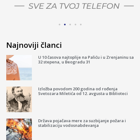
Najnoviji članci
U 10 časova najtoplije na Paliću i u Zrenjaninu sa
32 stepena, u Beogradu 31
Izložba povodom 200 godina od rođenja
Svetozara Miletića od 12. avgusta u Biblioteci
Država pojačava mere za suzbijanje požara i
stabilizaciju vodosnabdevanja