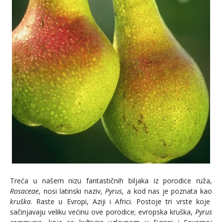
Treća u našem nizu fantastičnih biljaka iz porodice ruža,
Rosaceae
, nosi latinski naziv,
Pyrus
, a kod nas je poznata kao
kruška
. Raste u Evropi, Aziji i Africi. Postoje tri vrste koje
sačinjavaju veliku većinu ove porodice; evropska kruška,
Pyrus