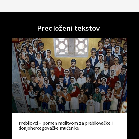
Predloženi tekstovi
Prebilovci – pomen molitvom za prebilovačke i
donjohercegovačke mučenike