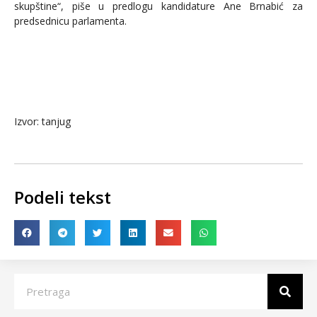
skupštine“, piše u predlogu kandidature Ane Brnabić za
predsednicu parlamenta.
Izvor: tanjug
Podeli tekst