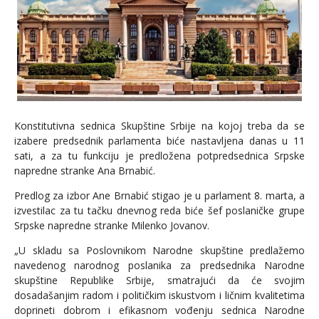
Konstitutivna sednica Skupštine Srbije na kojoj treba da se
izabere predsednik parlamenta biće nastavljena danas u 11
sati, a za tu funkciju je predložena potpredsednica Srpske
napredne stranke Ana Brnabić.
Predlog za izbor Ane Brnabić stigao je u parlament 8. marta, a
izvestilac za tu tačku dnevnog reda biće šef poslaničke grupe
Srpske napredne stranke Milenko Jovanov.
„U skladu sa Poslovnikom Narodne skupštine predlažemo
navedenog narodnog poslanika za predsednika Narodne
skupštine Republike Srbije, smatrajući da će svojim
dosadašanjim radom i političkim iskustvom i ličnim kvalitetima
doprineti dobrom i efikasnom vođenju sednica Narodne