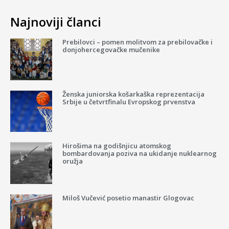
Najnoviji članci
Prebilovci – pomen molitvom za prebilovačke i
donjohercegovačke mučenike
Ženska juniorska košarkaška reprezentacija
Srbije u četvrtfinalu Evropskog prvenstva
Hirošima na godišnjicu atomskog
bombardovanja poziva na ukidanje nuklearnog
oružja
Miloš Vučević posetio manastir Glogovac