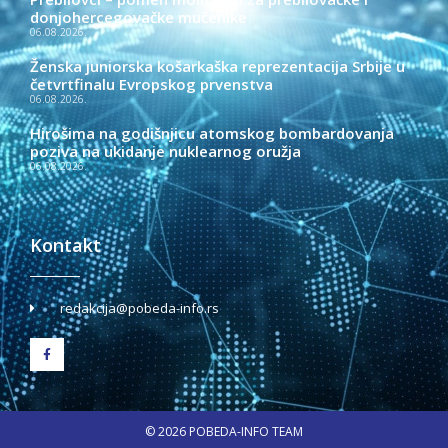
donjohercegovačke mučenike
06.08.2026.
Ženska juniorska košarkaška reprezentacija Srbije u
četvrtfinalu Evropskog prvenstva
06.08.2026.
Hirošima na godišnjicu atomskog bombardovanja
poziva na ukidanje nuklearnog oružja
06.08.2026.
Kontakt
redakcija@pobeda-info.rs
© 2026 POBEDA-INFO TEAM