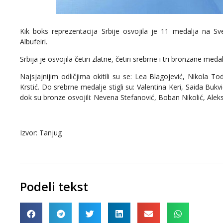
Kik boks reprezentacija Srbije osvojila je 11 medalja na 
Albufeiri.
Srbija je osvojila četiri zlatne, četiri srebrne i tri bronzane medal
Najsjajnijim odličjima okitili su se: Lea Blagojević, Nikola 
Krstić. Do srebrne medalje stigli su: Valentina Keri, Saida Bu
dok su bronze osvojili: Nevena Stefanović, Boban Nikolić, Ale
Izvor: Tanjug
Podeli tekst