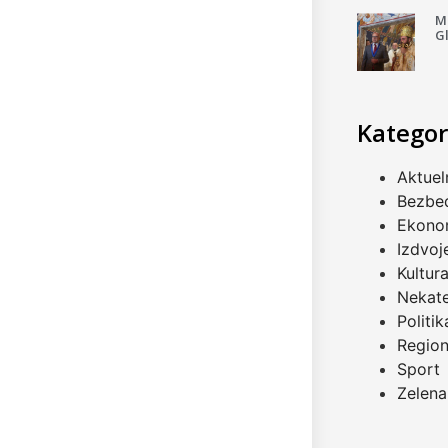
Mi
G
Kategor
Aktuel
Bezbe
Ekono
Izdvoj
Kultur
Nekat
Politik
Regio
Sport
Zelena