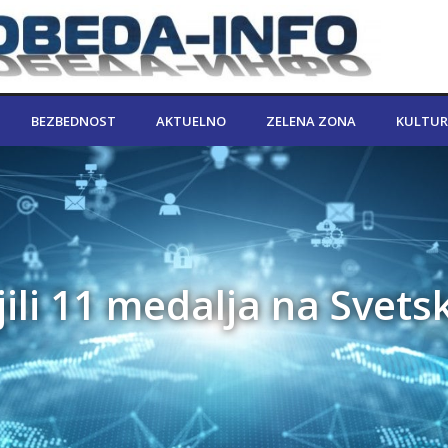
BEZBEDNOST
AKTUELNO
ZELENA ZONA
KULTUR
ojili 11 medalja na Svet