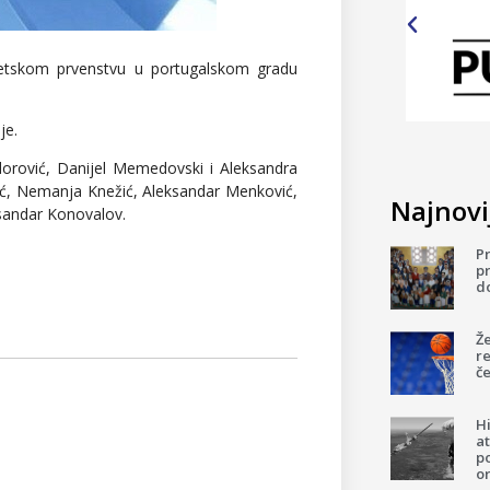
Svetskom prvenstvu u portugalskom gradu
je.
Todorović, Danijel Memedovski i Aleksandra
kvić, Nemanja Knežić, Aleksandar Menković,
Najnovij
ksandar Konovalov.
P
pr
d
Ž
re
če
H
a
p
o