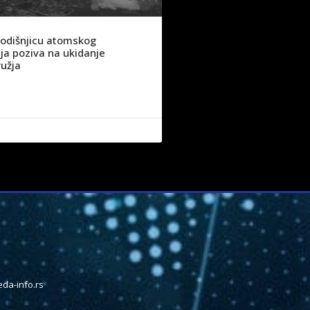
godišnjicu atomskog
a poziva na ukidanje
užja
da-info.rs