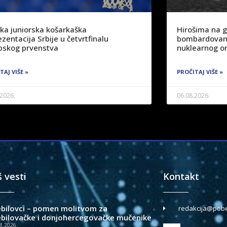
ka juniorska košarkaška
Hirošima na 
zentacija Srbije u četvrtfinalu
bombardovanj
pskog prvenstva
nuklearnog or
TAJ VIŠE »
PROČITAJ VIŠE »
.2026.
06.08.2026.
š vesti
Kontakt
ebilovci – pomen molitvom za
redakcija@pobe
ebilovačke i donjohercegovačke mučenike
8.2026.