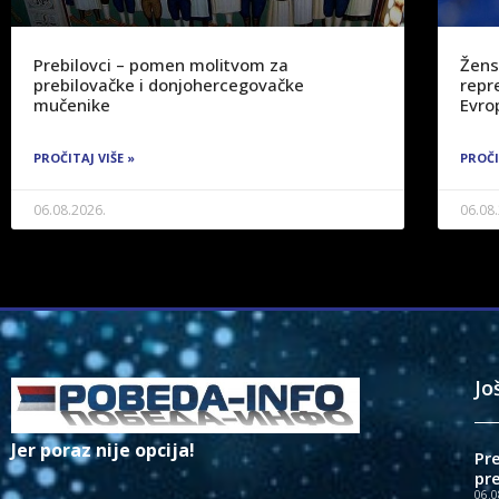
Prebilovci – pomen molitvom za
Žens
prebilovačke i donjohercegovačke
repre
mučenike
Evro
PROČITAJ VIŠE »
PROČI
06.08.2026.
06.08
Jo
Jer poraz nije opcija!
Pr
pr
06.0