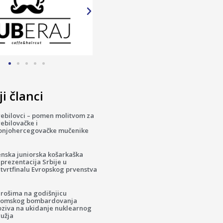
i članci
rebilovci – pomen molitvom za
ebilovačke i
onjohercegovačke mučenike
enska juniorska košarkaška
prezentacija Srbije u
tvrtfinalu Evropskog prvenstva
irošima na godišnjicu
tomskog bombardovanja
oziva na ukidanje nuklearnog
ružja