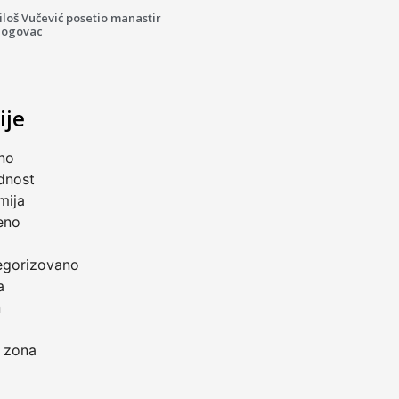
loš Vučević posetio manastir
logovac
ije
no
dnost
mija
eno
a
egorizovano
a
n
 zona