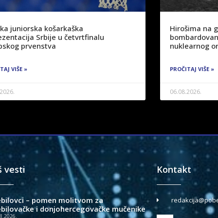
ka juniorska košarkaška
Hirošima na 
zentacija Srbije u četvrtfinalu
bombardovanj
pskog prvenstva
nuklearnog or
TAJ VIŠE »
PROČITAJ VIŠE »
.2026.
06.08.2026.
š vesti
Kontakt
ebilovci – pomen molitvom za
redakcija@pobe
ebilovačke i donjohercegovačke mučenike
8.2026.