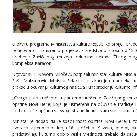
U okviru programa Ministarstva kulture Republike Srbije „Gra
je ugovor o finansiranju projekta, a sredstva u iznosu od 13
uređenje Zavičajnog muzeja, odnosno nekada Žitnog maga
kompleksa Karačonji.
Ugovor su u Novom Miloševu potpisali ministar kulture Nikola 
Saša Maksimović. Ministar Selaković istakao je da projekat
prakse u očuvanju kulturnog nasleđa i unapređenju kulturne inf
„Ovoga puta ulažemo u parterno uređenje Zavičajnog muzeja
opštine Novi Bečej koja je usmerena na očuvanje tradicije i 
dodao da će opština sa svoje strane finansijskim sredstvima u
Ministar je dodao da je specifičnost opštine Novi Bečej u tom
dvoraca iz perioda od kraja 18. i početka 19. veka, koje bi, 
predstavljaju kulturno dobro velike vrednosti, trebalo da 