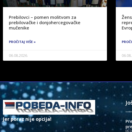
Prebilovci – pomen molitvom za
Žens
prebilovačke i donjohercegovačke
repre
mučenike
Evro
PROČITAJ VIŠE »
PROČI
06.08.2026.
06.08
Jo
Jer poraz nije opcija!
Pr
pr
06.0