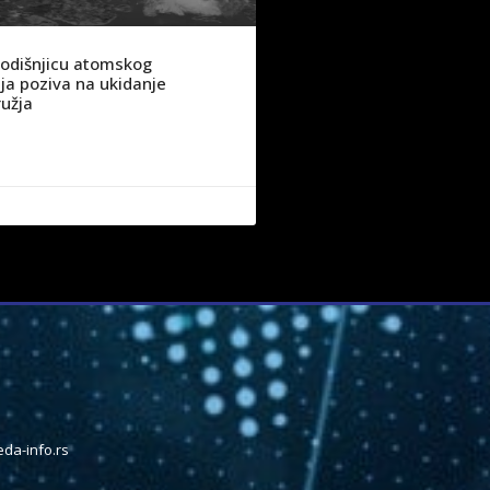
godišnjicu atomskog
a poziva na ukidanje
užja
da-info.rs