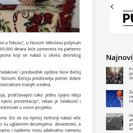
dovi u fokusu“, u Novom Miloševu potpisan
.000.000 dinara biće usmerena na parterno
Najnovij
cina koji se nalazi u okviru dvorskog
P
Selaković i predsednik opštine Novi Bečej
pr
d
 u Novom Bečeju predstavlja primer dobre
rastrukture manjih sredina.
Ž
, podržavajući tako jednu sjajnu ideju
re
če
njenu prezentaciju”, rekao je Selaković i
čestvovati u ovom projektu.
H
e što se na njenoj teritoriji nalazi više
a
iako su uglavnom decenijama devastirani, a
p
o
sačuvamo i nađemo novu adekvatnu namenu