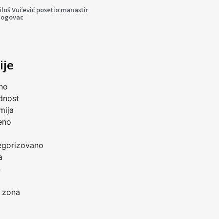
loš Vučević posetio manastir
logovac
ije
no
dnost
mija
eno
a
egorizovano
a
n
 zona