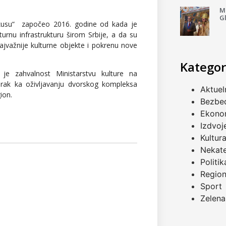
Mi
G
okusu“ započeo 2016. godine od kada je
lturnu infrastrukturu širom Srbije, a da su
ajvažnije kulturne objekte i pokrenu nove
Kategor
je zahvalnost Ministarstvu kulture na
korak ka oživljavanju dvorskog kompleksa
Aktuel
gion.
Bezbe
Ekono
Izdvoj
Kultur
Nekat
Politik
Regio
Sport
Zelena