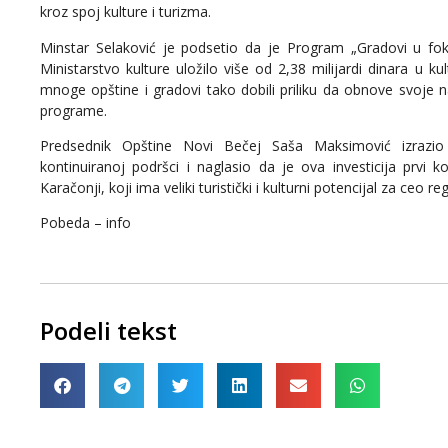
kroz spoj kulture i turizma.
Minstar Selaković je podsetio da je Program „Gradovi u f
Ministarstvo kulture uložilo više od 2,38 milijardi dinara u ku
mnoge opštine i gradovi tako dobili priliku da obnove svoje n
programe.
Predsednik Opštine Novi Bečej Saša Maksimović izrazio 
kontinuiranoj podršci i naglasio da je ova investicija prvi 
Karačonji, koji ima veliki turistički i kulturni potencijal za ceo re
Pobeda – info
Podeli tekst