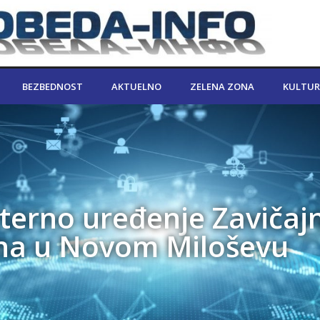
BEZBEDNOST
AKTUELNO
ZELENA ZONA
KULTUR
rterno uređenje Zavičaj
na u Novom Miloševu