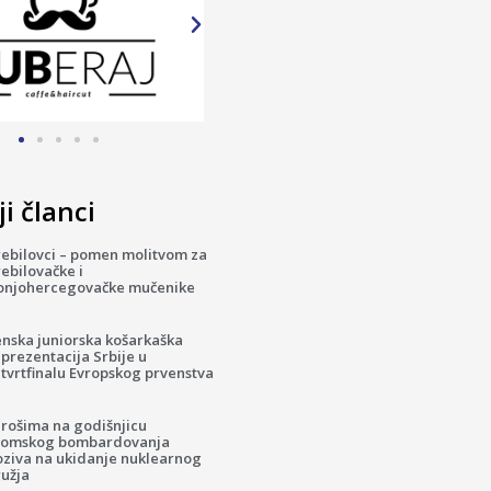
i članci
rebilovci – pomen molitvom za
ebilovačke i
onjohercegovačke mučenike
enska juniorska košarkaška
prezentacija Srbije u
tvrtfinalu Evropskog prvenstva
irošima na godišnjicu
tomskog bombardovanja
oziva na ukidanje nuklearnog
ružja