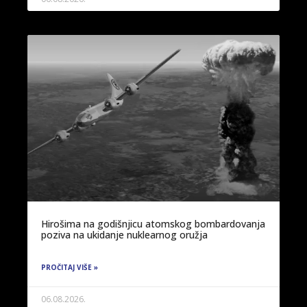
Hirošima na godišnjicu atomskog bombardovanja
poziva na ukidanje nuklearnog oružja
PROČITAJ VIŠE »
06.08.2026.