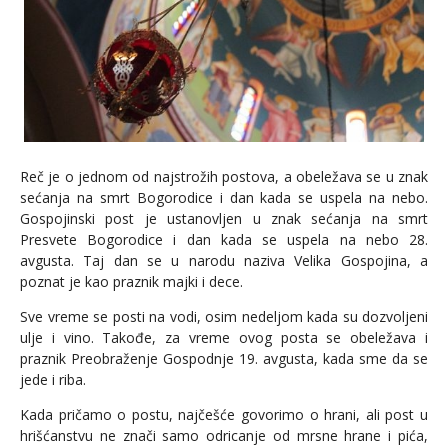
Reč je o jednom od najstrožih postova, a obeležava se u znak
sećanja na smrt Bogorodice i dan kada se uspela na nebo.
Gospojinski post je ustanovljen u znak sećanja na smrt
Presvete Bogorodice i dan kada se uspela na nebo 28.
avgusta. Taj dan se u narodu naziva Velika Gospojina, a
poznat je kao praznik majki i dece.
Sve vreme se posti na vodi, osim nedeljom kada su dozvoljeni
ulje i vino. Takođe, za vreme ovog posta se obeležava i
praznik Preobraženje Gospodnje 19. avgusta, kada sme da se
jede i riba.
Kada pričamo o postu, najčešće govorimo o hrani, ali post u
hrišćanstvu ne znači samo odricanje od mrsne hrane i pića,