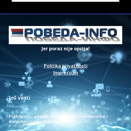
Jer poraz nije opcija!
Politika privatnosti
Impressum
Još vesti
Prebilovci – pomen molitvom za prebilovačke i
donjohercegovačke mučenike
06.08.2026.