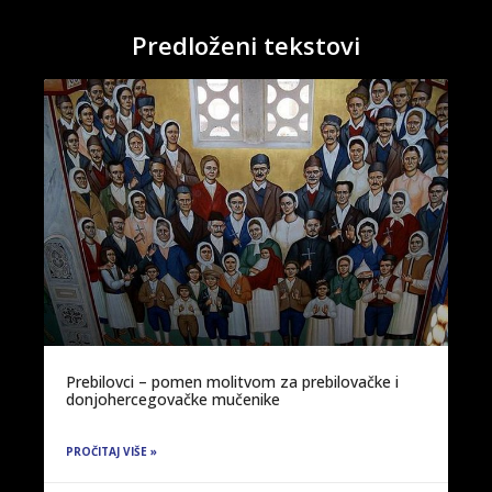
Predloženi tekstovi
Prebilovci – pomen molitvom za prebilovačke i
donjohercegovačke mučenike
PROČITAJ VIŠE »