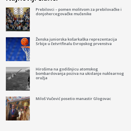
Prebilovci – pomen molitvom za prebilovačke i
donjohercegovačke mučenike
Ženska juniorska košarkaška reprezentacija
Srbije u četvrtfinalu Evropskog prvenstva
Hirošima na godišnjicu atomskog
bombardovanja poziva na ukidanje nuklearnog
oružja
Miloš Vučević posetio manastir Glogovac