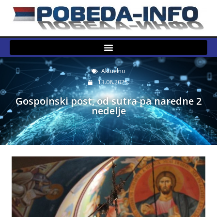
Aktuelno
13.08.2025.
Gospoinski post, od sutra pa naredne 2
nedelje