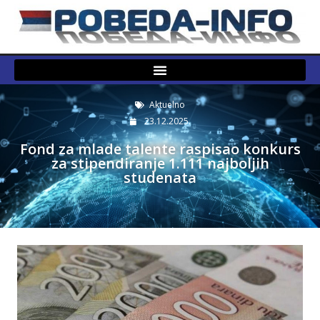
Aktuelno
23.12.2025.
Fond za mlade talente raspisao konkurs
za stipendiranje 1.111 najboljih
studenata