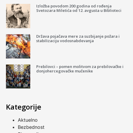
Izložba povodom 200 godina od rođenja
Svetozara Miletića od 12. avgusta u Biblioteci
Država pojačava mere za suzbijanje požara i
stabilizaciju vodosnabdevanja
Prebilovci – pomen molitvom za prebilovačke i
donjohercegovačke mučenike
Kategorije
Aktuelno
Bezbednost