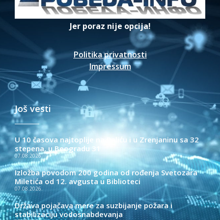
Jer poraz nije opcija!
Politika privatnosti
Impressum
Još vesti
U 10 časova najtoplije na Paliću i u Zrenjaninu sa 32
stepena, u Beogradu 31
07.08.2026.
Izložba povodom 200 godina od rođenja Svetozara
Miletića od 12. avgusta u Biblioteci
07.08.2026.
Država pojačava mere za suzbijanje požara i
stabilizaciju vodosnabdevanja