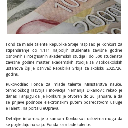
Fond za mlade talente Republike Srbije raspisao je Konkurs za
stipendiranje do 1.111 najboljih studenata završne godine
osnovnih i integrisanih akademskih studija i do 500 studenata
završne godine master akademskih studija sa visokoškolskih
ustanova čiji je osnivač Republika Srbija za školsku 2025/26.
godinu.
Rukovodilac Fonda za mlade talente Ministarstva nauke,
tehnološkog razvoja i inovacija Nemanja Ðikanović rekao je
danas Tanjugu da je konkurs je otvoren do 26. januara, a da
se prijave podnose elektronskim putem posredstvom usluge
eTalenti, na portalu eUprava.
Detaljne informacije o samom Konkursu i uslovima mogu da
se pogledaju na sajtu Fonda za mlade talente.