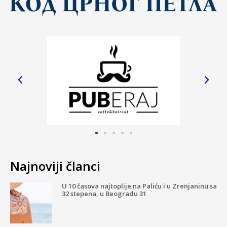
Najnoviji članci
U 10 časova najtoplije na Paliću i u Zrenjaninu sa
32 stepena, u Beogradu 31