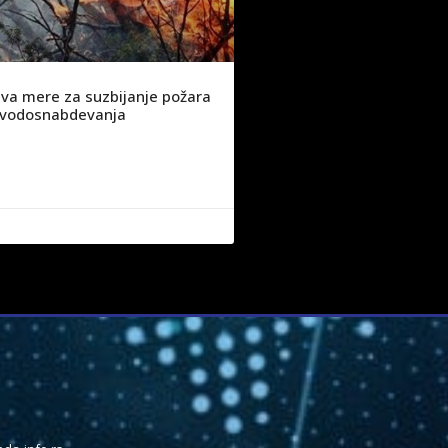
va mere za suzbijanje požara
ju vodosnabdevanja