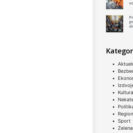
v
P
pr
d
Kategor
Aktuel
Bezbe
Ekono
Izdvoj
Kultur
Nekat
Politik
Regio
Sport
Zelena