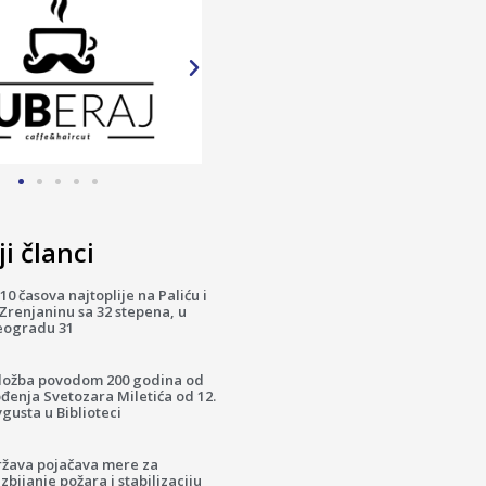
i članci
10 časova najtoplije na Paliću i
Zrenjaninu sa 32 stepena, u
eogradu 31
zložba povodom 200 godina od
đenja Svetozara Miletića od 12.
gusta u Biblioteci
ržava pojačava mere za
zbijanje požara i stabilizaciju