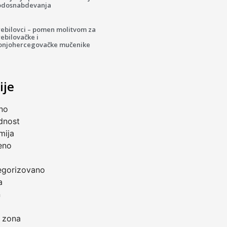
odosnabdevanja
rebilovci – pomen molitvom za
ebilovačke i
onjohercegovačke mučenike
ije
no
dnost
mija
eno
a
egorizovano
a
n
 zona