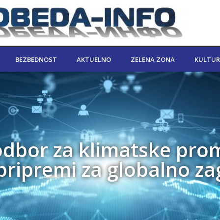
BEZBEDNOST
AKTUELNO
ZELENA ZONA
KULTUR
odbor za klimatske pro
pripremi za globalno za