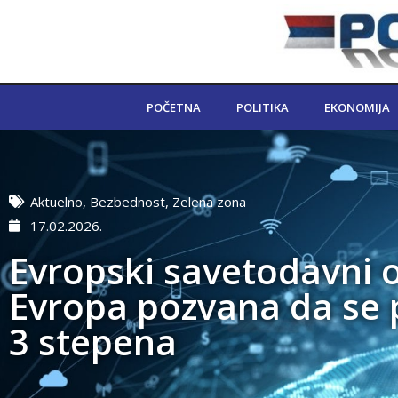
POČETNA
POLITIKA
EKONOMIJA
Aktuelno
,
Bezbednost
,
Zelena zona
17.02.2026.
Evropski savetodavni 
Evropa pozvana da se 
3 stepena