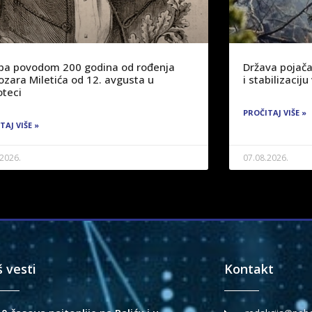
žba povodom 200 godina od rođenja
Država pojača
ozara Miletića od 12. avgusta u
i stabilizaci
oteci
PROČITAJ VIŠE »
TAJ VIŠE »
.2026.
07.08.2026.
š vesti
Kontakt