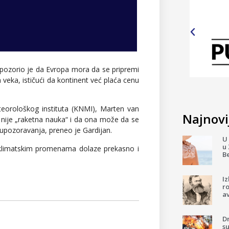
pozorio je da Evropa mora da se pripremi
 veka, ističući da kontinent već plaća cenu
teorološkog instituta (KNMI), Marten van
Najnovij
nije „raketna nauka“ i da ona može da se
upozoravanja, preneo je Gardijan.
U 
u 
e klimatskim promenama dolaze prekasno i
B
I
ro
av
D
su