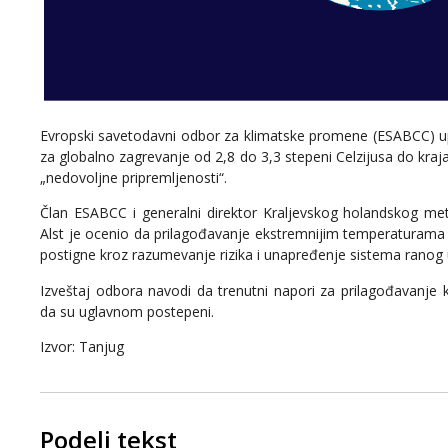
Evropski savetodavni odbor za klimatske promene (ESABCC) u
za globalno zagrevanje od 2,8 do 3,3 stepeni Celzijusa do kraja
„nedovoljne pripremljenosti“.
Član ESABCC i generalni direktor Kraljevskog holandskog me
Alst je ocenio da prilagođavanje ekstremnijim temperaturama 
postigne kroz razumevanje rizika i unapređenje sistema ranog 
Izveštaj odbora navodi da trenutni napori za prilagođavanj
da su uglavnom postepeni.
Izvor: Tanjug
Podeli tekst