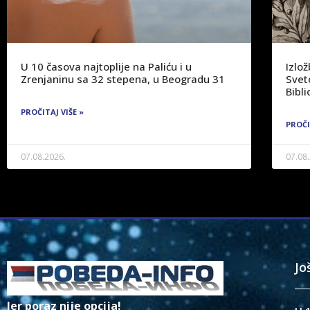
U 10 časova najtoplije na Paliću i u
Izlo
Zrenjaninu sa 32 stepena, u Beogradu 31
Svet
Bibli
PROČITAJ VIŠE »
PROČI
07.08.2026.
07.08
Jo
Jer poraz nije opcija!