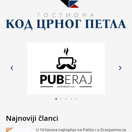
Najnoviji članci
U 10 časova najtoplije na Paliću i u Zrenjaninu sa