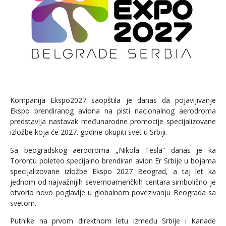
Kompanija Ekspo2027 saopštila je danas da pojavljivanje
Ekspo brendiranog aviona na pisti nacionalnog aerodroma
predstavlja nastavak međunarodne promocije specijalizovane
izložbe koja će 2027. godine okupiti svet u Srbiji.
Sa beogradskog aerodroma „Nikola Tesla“ danas je ka
Torontu poleteo specijalno brendiran avion Er Srbije u bojama
specijalizovane izložbe Ekspo 2027 Beograd, a taj let ka
jednom od najvažnijih severnoameričkih centara simbolično je
otvorio novo poglavlje u globalnom povezivanju Beograda sa
svetom.
Putnike na prvom direktnom letu između Srbije i Kanade