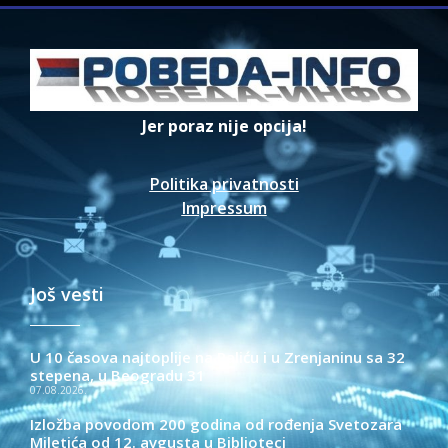
Jer poraz nije opcija!
Politika privatnosti
Impressum
Još vesti
U 10 časova najtoplije na Paliću i u Zrenjaninu sa 32
stepena, u Beogradu 31
07.08.2026.
Izložba povodom 200 godina od rođenja Svetozara
Miletića od 12. avgusta u Biblioteci