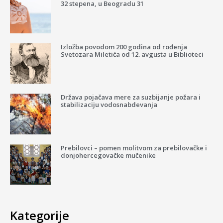
32 stepena, u Beogradu 31
Izložba povodom 200 godina od rođenja
Svetozara Miletića od 12. avgusta u Biblioteci
Država pojačava mere za suzbijanje požara i
stabilizaciju vodosnabdevanja
Prebilovci – pomen molitvom za prebilovačke i
donjohercegovačke mučenike
Kategorije