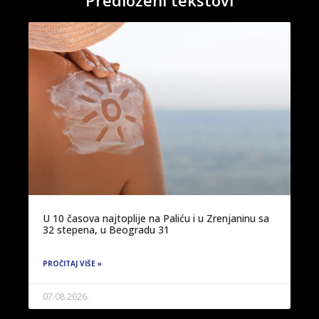
Predloženi tekstovi
U 10 časova najtoplije na Paliću i u Zrenjaninu sa
32 stepena, u Beogradu 31
PROČITAJ VIŠE »
07.08.2026.