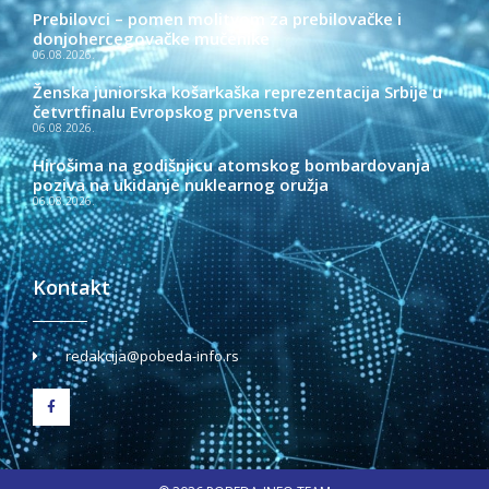
Prebilovci – pomen molitvom za prebilovačke i
donjohercegovačke mučenike
06.08.2026.
Ženska juniorska košarkaška reprezentacija Srbije u
četvrtfinalu Evropskog prvenstva
06.08.2026.
Hirošima na godišnjicu atomskog bombardovanja
poziva na ukidanje nuklearnog oružja
06.08.2026.
Kontakt
redakcija@pobeda-info.rs