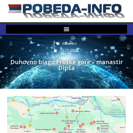
Aktuelno
03.11.2025.
Duhovno blago Fruške gore – manastir
Đipša