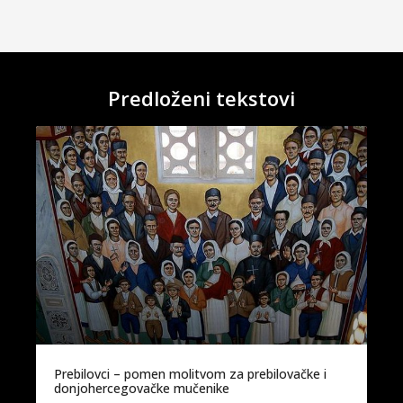
Predloženi tekstovi
Prebilovci – pomen molitvom za prebilovačke i
donjohercegovačke mučenike