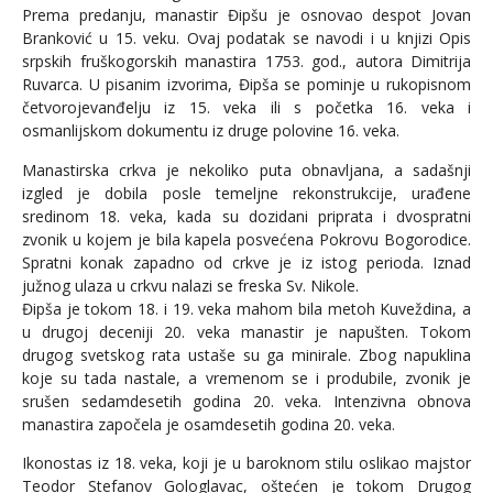
Prema predanju, manastir Đipšu je osnovao despot Jovan
Branković u 15. veku. Ovaj podatak se navodi i u knjizi Opis
srpskih fruškogorskih manastira 1753. god., autora Dimitrija
Ruvarca. U pisanim izvorima, Đipša se pominje u rukopisnom
četvorojevanđelju iz 15. veka ili s početka 16. veka i
osmanlijskom dokumentu iz druge polovine 16. veka.
Manastirska crkva je nekoliko puta obnavljana, a sadašnji
izgled je dobila posle temeljne rekonstrukcije, urađene
sredinom 18. veka, kada su dozidani priprata i dvospratni
zvonik u kojem je bila kapela posvećena Pokrovu Bogorodice.
Spratni konak zapadno od crkve je iz istog perioda. Iznad
južnog ulaza u crkvu nalazi se freska Sv. Nikole.
Đipša je tokom 18. i 19. veka mahom bila metoh Kuveždina, a
u drugoj deceniji 20. veka manastir je napušten. Tokom
drugog svetskog rata ustaše su ga minirale. Zbog napuklina
koje su tada nastale, a vremenom se i produbile, zvonik je
srušen sedamdesetih godina 20. veka. Intenzivna obnova
manastira započela je osamdesetih godina 20. veka.
Ikonostas iz 18. veka, koji je u baroknom stilu oslikao majstor
Teodor Stefanov Gologlavac, oštećen je tokom Drugog