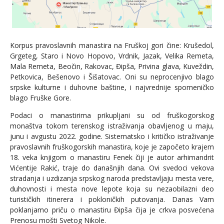
Korpus pravoslavnih manastira na Fruškoj gori čine: Krušedol,
Grgeteg, Staro i Novo Hopovo, Vrdnik, Jazak, Velika Remeta,
Mala Remeta, Beočin, Rakovac, Đipša, Privina glava, Kuveždin,
Petkovica, Bešenovo i Šišatovac. Oni su neprocenjivo blago
srpske kulturne i duhovne baštine, i najvrednije spomeničko
blago Fruške Gore.
Podaci o manastirima prikupljani su od fruškogorskog
monaštva tokom terenskog istraživanja obavljenog u maju,
junu i avgustu 2022. godine. Sistematsko i kritičko istraživanje
pravoslavnih fruškogorskih manastira, koje je započeto krajem
18. veka knjigom o manastiru Fenek čiji je autor arhimandrit
Vićentije Rakić, traje do današnjih dana. Ovi svedoci vekova
stradanja i uzdizanja srpskog naroda predstavljaju mesta vere,
duhovnosti i mesta nove lepote koja su nezaobilazni deo
turističkih itinerera i pokloničkih putovanja. Danas Vam
poklanjamo priču o manastiru Đipša čija je crkva posvećena
Prenosu mošti Svetog Nikole.