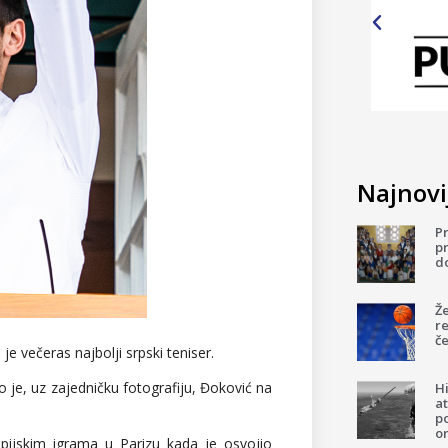
Najnovij
P
pr
d
Ž
re
če
je večeras najbolji srpski teniser.
o je, uz zajedničku fotografiju, Đoković na
H
a
p
o
mpijskim igrama u Parizu kada je osvojio