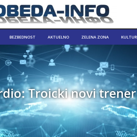
BEZBEDNOST
AKTUELNO
ZELENA ZONA
KULTUR
dio: Troicki novi trener