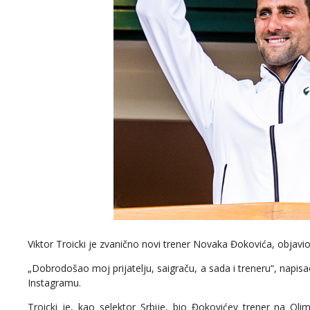
Viktor Troicki je zvanično novi trener Novaka Đokovića, objavio 
„Dobrodošao moj prijatelju, saigraču, a sada i treneru“, napisa
Instagramu.
Troicki je, kao selektor Srbije, bio Đokovićev trener na Oli