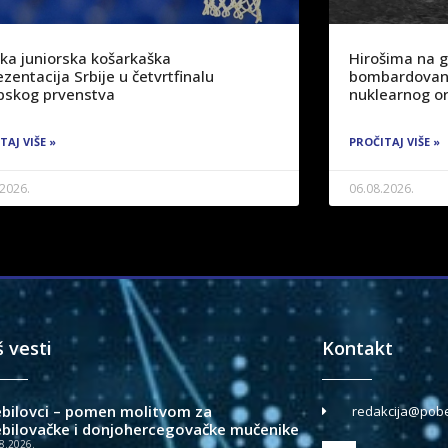
ka juniorska košarkaška
Hirošima na 
zentacija Srbije u četvrtfinalu
bombardovanj
pskog prvenstva
nuklearnog or
TAJ VIŠE »
PROČITAJ VIŠE »
.2026.
06.08.2026.
š vesti
Kontakt
ebilovci – pomen molitvom za
redakcija@pobe
ebilovačke i donjohercegovačke mučenike
8.2026.