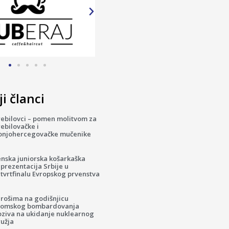
i članci
rebilovci – pomen molitvom za
ebilovačke i
onjohercegovačke mučenike
enska juniorska košarkaška
prezentacija Srbije u
tvrtfinalu Evropskog prvenstva
irošima na godišnjicu
tomskog bombardovanja
oziva na ukidanje nuklearnog
ružja