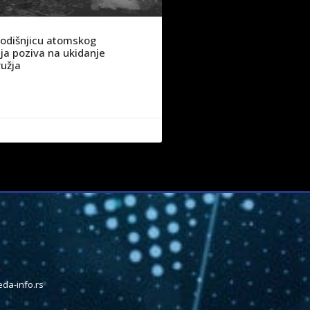
godišnjicu atomskog
a poziva na ukidanje
užja
da-info.rs