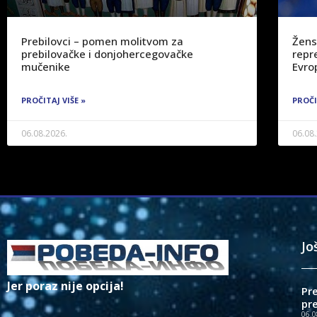
Prebilovci – pomen molitvom za
Žens
prebilovačke i donjohercegovačke
repre
mučenike
Evro
PROČITAJ VIŠE »
PROČI
06.08.2026.
06.08
Jo
Jer poraz nije opcija!
Pr
pr
06.0