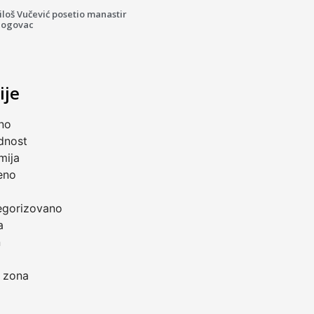
loš Vučević posetio manastir
logovac
ije
no
dnost
mija
eno
a
egorizovano
a
n
 zona