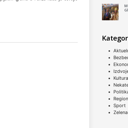
Mi
G
Kategor
Aktuel
Bezbe
Ekono
Izdvoj
Kultur
Nekat
Politik
Regio
Sport
Zelena