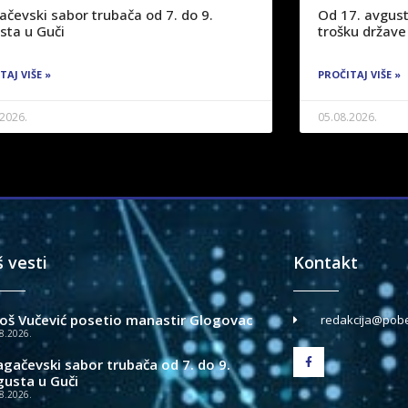
ačevski sabor trubača od 7. do 9.
Od 17. avgust
sta u Guči
trošku države
TAJ VIŠE »
PROČITAJ VIŠE »
.2026.
05.08.2026.
š vesti
Kontakt
loš Vučević posetio manastir Glogovac
redakcija@pobe
8.2026.
agačevski sabor trubača od 7. do 9.
gusta u Guči
8.2026.