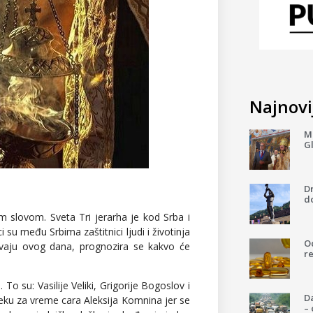
Najnovij
Mi
G
D
do
m slovom. Sveta Tri jerarha je kod Srba i
 su među Srbima zaštitnici ljudi i životinja
Od
duvaju ovog dana, prognozira se kakvo će
re
o su: Vasilije Veliki, Grigorije Bogoslov i
Da
 veku za vreme cara Aleksija Komnina jer se
–