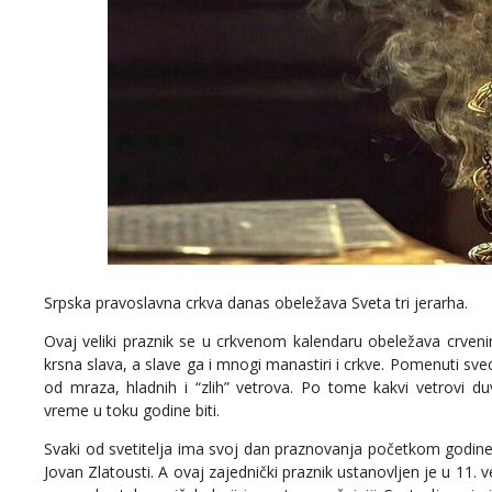
Srpska pravoslavna crkva danas obeležava Sveta tri jerarha.
Ovaj veliki praznik se u crkvenom kalendaru obeležava crveni
krsna slava, a slave ga i mnogi manastiri i crkve. Pomenuti sveci
od mraza, hladnih i “zlih” vetrova. Po tome kakvi vetrovi 
vreme u toku godine biti.
Svaki od svetitelja ima svoj dan praznovanja početkom godine. T
Jovan Zlatousti. A ovaj zajednički praznik ustanovljen je u 11.