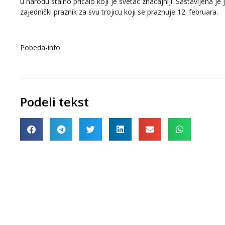
u narodu stalno pričalo koji je svetac značajniji. Sastavljena j
zajednički praznik za svu trojicu koji se praznuje 12. februara.
Pobeda-info
Podeli tekst