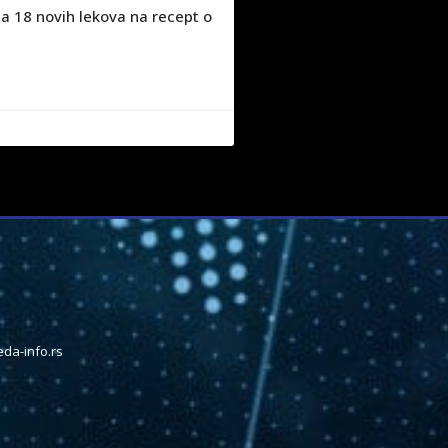
a 18 novih lekova na recept o
da-info.rs