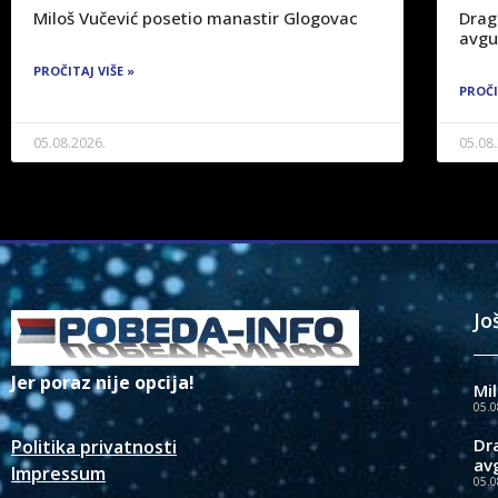
Miloš Vučević posetio manastir Glogovac
Drag
avgu
PROČITAJ VIŠE »
PROČI
05.08.2026.
05.08
Jo
Jer poraz nije opcija!
Mi
05.0
Dr
Politika privatnosti
av
Impressum
05.0