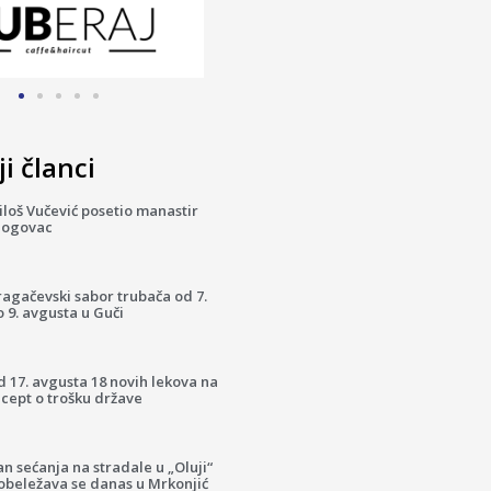
i članci
loš Vučević posetio manastir
logovac
ragačevski sabor trubača od 7.
 9. avgusta u Guči
 17. avgusta 18 novih lekova na
cept o trošku države
n sećanja na stradale u „Oluji“
 obeležava se danas u Mrkonjić