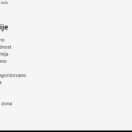
radu
ije
no
dnost
mija
eno
a
egorizovano
a
n
 zona