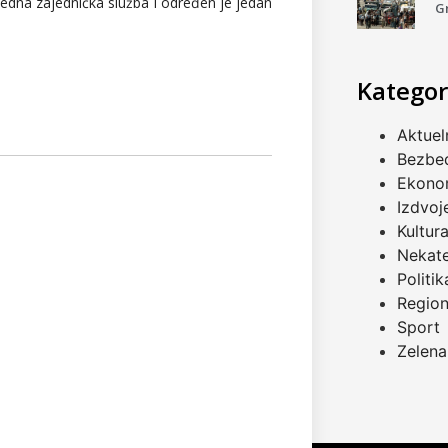
e jedna zajednička služba i određen je jedan
G
Kategor
Aktuel
Bezbe
Ekono
Izdvoj
Kultur
Nekat
Politik
Regio
Sport
Zelena