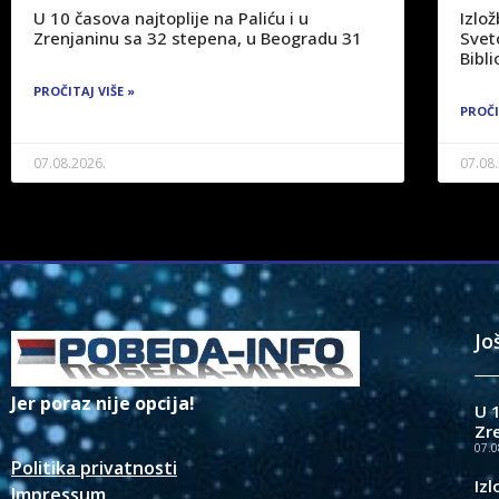
U 10 časova najtoplije na Paliću i u
Izlo
Zrenjaninu sa 32 stepena, u Beogradu 31
Svet
Bibli
PROČITAJ VIŠE »
PROČI
07.08.2026.
07.08
Jo
Jer poraz nije opcija!
U 1
Zr
07.0
Politika privatnosti
Iz
Impressum