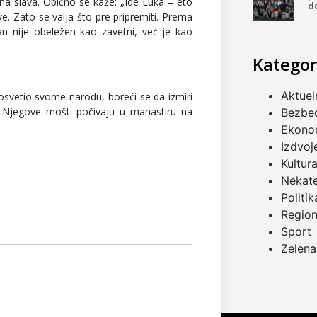
na slava. Obično se kaže: „Ide Luka – eto
d
ve. Zato se valja što pre pripremiti. Prema
n nije obeležen kao zavetni, već je kao
Kategor
Aktuel
posvetio svome narodu, boreći se da izmiri
. Njegove mošti počivaju u manastiru na
Bezbe
Ekono
Izdvoj
Kultur
Nekat
Politik
Regio
Sport
Zelena