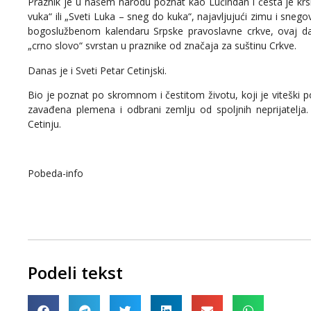
Praznik je u našem narodu poznat kao Lučindan i česta je krs
vuka“ ili „Sveti Luka – sneg do kuka“, najavljujući zimu i snego
bogoslužbenom kalendaru Srpske pravoslavne crkve, ovaj da
„crno slovo“ svrstan u praznike od značaja za suštinu Crkve.
Danas je i Sveti Petar Cetinjski.
Bio je poznat po skromnom i čestitom životu, koji je viteški 
zavađena plemena i odbrani zemlju od spoljnih neprijatelja
Cetinju.
Pobeda-info
Podeli tekst