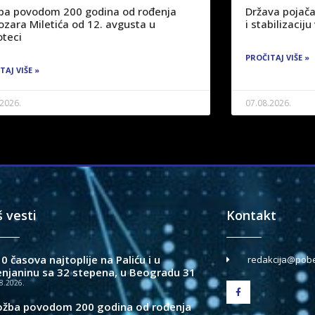
žba povodom 200 godina od rođenja
Država pojača
ozara Miletića od 12. avgusta u
i stabilizaci
oteci
PROČITAJ VIŠE »
TAJ VIŠE »
.2026.
07.08.2026.
š vesti
Kontakt
0 časova najtoplije na Paliću i u
redakcija@pobe
enjaninu sa 32 stepena, u Beogradu 31
8.2026.
ložba povodom 200 godina od rođenja