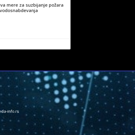
va mere za suzbijanje požara
ju vodosnabdevanja
da-info.rs