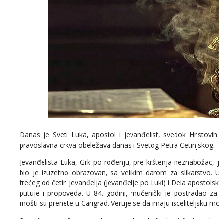
Danas je Sveti Luka, apostol i jevanđelist, svedok Hristovih
pravoslavna crkva obeležava danas i Svetog Petra Cetinjskog.
Jevanđelista Luka, Grk po rođenju, pre krštenja neznabožac, 
bio je izuzetno obrazovan, sa velikim darom za slikarstvo. U
trećeg od četiri jevanđelja (Jevanđelje po Luki) i Dela apostolski
putuje i propoveda. U 84. godini, mučenički je postradao z
mošti su prenete u Carigrad. Veruje se da imaju isceliteljsku mo