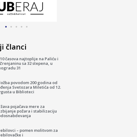
i članci
10 časova najtoplije na Paliću i
Zrenjaninu sa 32 stepena, u
eogradu 31
zložba povodom 200 godina od
đenja Svetozara Miletića od 12.
gusta u Biblioteci
ržava pojačava mere za
zbijanje požara i stabilizaciju
odosnabdevanja
rebilovci – pomen molitvom za
ebilovačke i