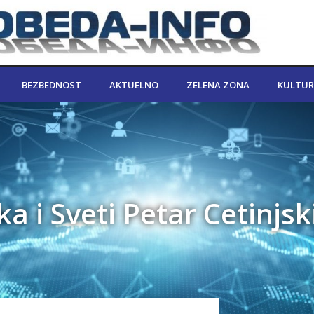
BEZBEDNOST
AKTUELNO
ZELENA ZONA
KULTUR
a i Sveti Petar Cetinjsk