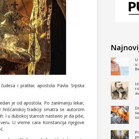
Najnovij
U 
u 
B
I
 čudesa i pratilac apostola Pavla. Srpska
ro
av
jedan je od apostola. Po zanimanju lekar,
D
 hrišćanskoj tradiciji smatra se autorom
su
h. I u dubokoj starosti nastavio je da piše,
v
a veru. U vreme cara Konstancija njegove
ć.
P
pr