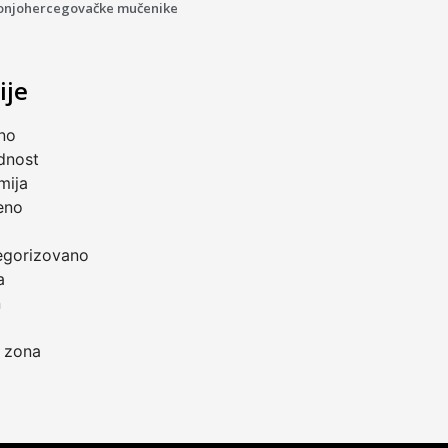
onjohercegovačke mučenike
ije
no
dnost
mija
eno
a
egorizovano
a
n
 zona