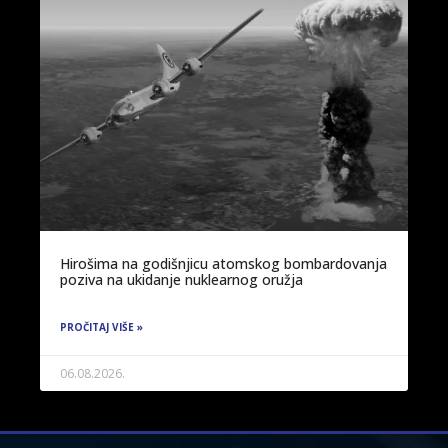
Hirošima na godišnjicu atomskog bombardovanja
poziva na ukidanje nuklearnog oružja
PROČITAJ VIŠE »
06.08.2026.