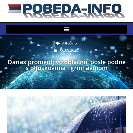
Aktuelno
06.09.2024.
Danas promenljivo oblačno, posle podne
s pljuskovima i grmljavinom