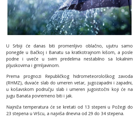
U Srbiji će danas biti promenljivo oblačno, ujutru samo
ponegde u Bačkoj i Banatu sa kratkotrajnom kišom, a posle
podne i uveče u svim predelima nestabilno sa lokalnim
pljuskovima i grmljavinom.
Prema prognozi Republičkog hidrometeorološkog zavoda
(RHMZ), duvaće slab do umeren vetar, jugozapadni i zapadni,
u košavskom području slab i umeren jugoistočni koji će na
jugu Banata povremeno biti i jak.
Najniža temperatura će se kretati od 13 stepeni u Požegi do
23 stepena u Vršcu, a najviša dnevna od 29 do 34 stepena.