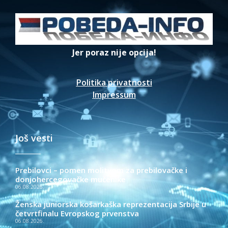
Jer poraz nije opcija!
Politika privatnosti
Impressum
Još vesti
Prebilovci – pomen molitvom za prebilovačke i
donjohercegovačke mučenike
06.08.2026.
Ženska juniorska košarkaška reprezentacija Srbije u
četvrtfinalu Evropskog prvenstva
06.08.2026.