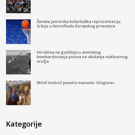
Ženska juniorska košarkaška reprezentacija
Srbije u četvrtfinalu Evropskog prvenstva
Hirošima na godišnjicu atomskog
bombardovanja poziva na ukidanje nuklearnog
oružja
Miloš Vučević posetio manastir Glogovac
Kategorije