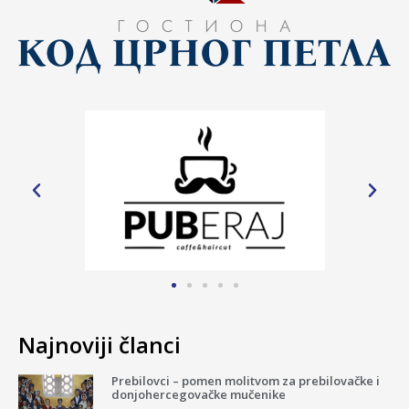
Najnoviji članci
Prebilovci – pomen molitvom za prebilovačke i
donjohercegovačke mučenike