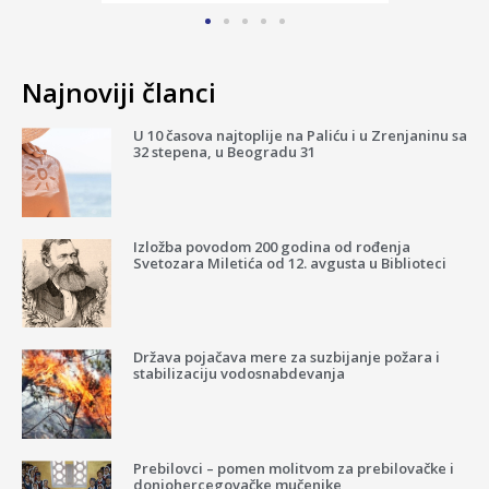
Najnoviji članci
U 10 časova najtoplije na Paliću i u Zrenjaninu sa
32 stepena, u Beogradu 31
Izložba povodom 200 godina od rođenja
Svetozara Miletića od 12. avgusta u Biblioteci
Država pojačava mere za suzbijanje požara i
stabilizaciju vodosnabdevanja
Prebilovci – pomen molitvom za prebilovačke i
donjohercegovačke mučenike