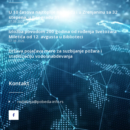
U 10 časova najtoplije na Paliću i u Zrenjaninu sa 32
stepena, u Beogradu 31
07.08.2026.
Izložba povodom 200 godina od rođenja Svetozara
Miletića od 12. avgusta u Biblioteci
07.08.2026.
Država pojačava mere za suzbijanje požara i
stabilizaciju vodosnabdevanja
07.08.2026.
Kontakt
redakcija@pobeda-info.rs