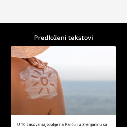
Predloženi tekstovi
U 10 časova najtoplije na Paliću i u Zrenjaninu sa