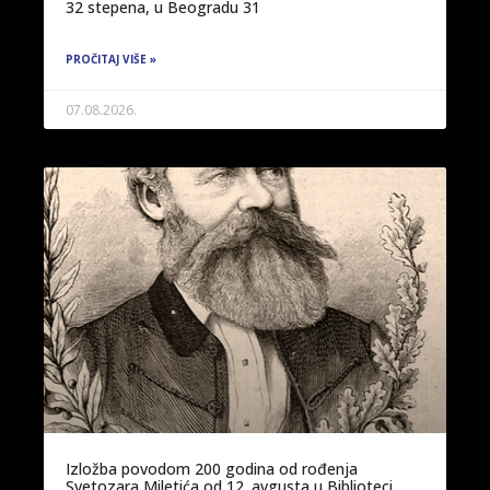
32 stepena, u Beogradu 31
PROČITAJ VIŠE »
07.08.2026.
Izložba povodom 200 godina od rođenja
Svetozara Miletića od 12. avgusta u Biblioteci