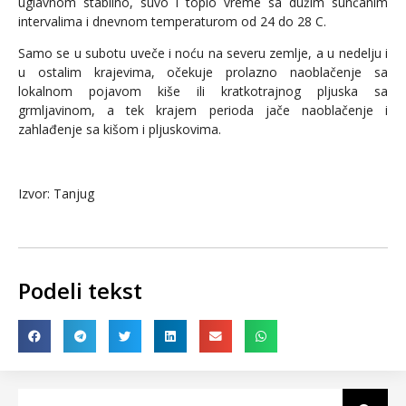
uglavnom stabilno, suvo i toplo vreme sa dužim sunčanim
intervalima i dnevnom temperaturom od 24 do 28 C.
Samo se u subotu uveče i noću na severu zemlje, a u nedelju i
u ostalim krajevima, očekuje prolazno naoblačenje sa
lokalnom pojavom kiše ili kratkotrajnog pljuska sa
grmljavinom, a tek krajem perioda jače naoblačenje i
zahlađenje sa kišom i pljuskovima.
Izvor: Tanjug
Podeli tekst