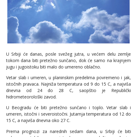
U Srbiji će danas, posle svežeg jutra, u većem delu zemlje
tokom dana biti pretežno sunčano, dok će samo na krajnjem
jugu i jugoistoku biti malo do umereno oblačno.
Vetar slab i umeren, u planinskim predelima povremeno i jak,
istočnih pravaca. Najniža temperatura od 9 do 15 C, a najviša
dnevna od 24 do 28 C, saopštio je Republički
hidrometeorološki zavod.
U Beogradu će biti pretežno sunčano i toplo. Vetar slab i
umeren, istočni i severoistočni. Jutarnja temperatura od 12 do
15 C, a najviša dnevna oko 27 C.
Prema prognozi za narednih sedam dana, u Srbiji će biti