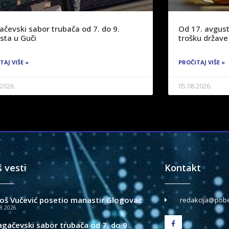
ačevski sabor trubača od 7. do 9.
Od 17. avgust
sta u Guči
trošku države
TAJ VIŠE »
PROČITAJ VIŠE »
.2026.
05.08.2026.
š vesti
Kontakt
loš Vučević posetio manastir Glogovac
redakcija@pobe
8.2026.
agačevski sabor trubača od 7. do 9.