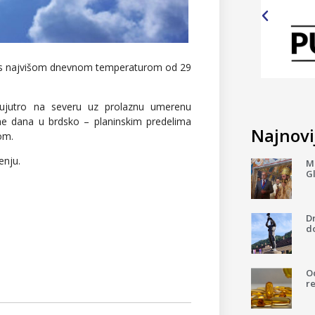
o i s najvišom dnevnom temperaturom od 29
ujutro na severu uz prolaznu umerenu
ne dana u brdsko – planinskim predelima
Najnovij
nom.
enju.
Mi
G
D
do
Od
re