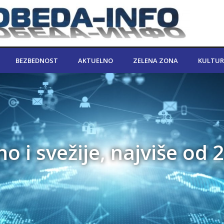
BEZBEDNOST
AKTUELNO
ZELENA ZONA
KULTUR
 i svežije, najviše od 