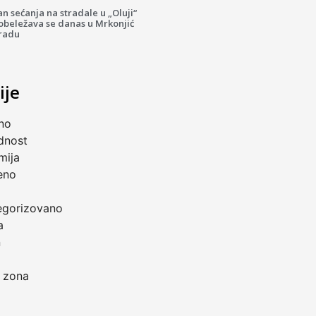
n sećanja na stradale u „Oluji“
 obeležava se danas u Mrkonjić
radu
ije
no
dnost
mija
eno
a
egorizovano
a
n
 zona