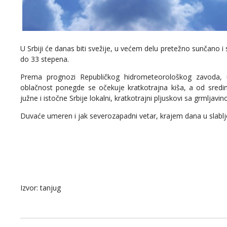
U Srbiji će danas biti svežije, u većem delu pretežno sunčan
do 33 stepena.
Prema prognozi Republičkog hidrometeorološkog zavoda, 
oblačnost ponegde se očekuje kratkotrajna kiša, a od sredi
južne i istočne Srbije lokalni, kratkotrajni pljuskovi sa grmljavi
Duvaće umeren i jak severozapadni vetar, krajem dana u slablj
Izvor: tanjug