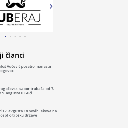
i članci
loš Vučević posetio manastir
logovac
ragačevski sabor trubača od 7.
 9. avgusta u Guči
 17. avgusta 18 novih lekova na
cept o trošku države