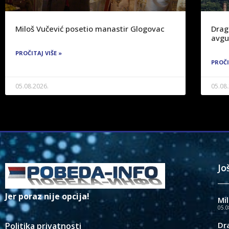
Miloš Vučević posetio manastir Glogovac
Drag
avgu
PROČITAJ VIŠE »
PROČI
05.08.2026.
05.08
Jo
Jer poraz nije opcija!
Mi
05.0
Dr
Politika privatnosti