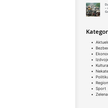
Da
–
G
Kategor
Aktuel
Bezbe
Ekono
Izdvoj
Kultur
Nekat
Politik
Regio
Sport
Zelena