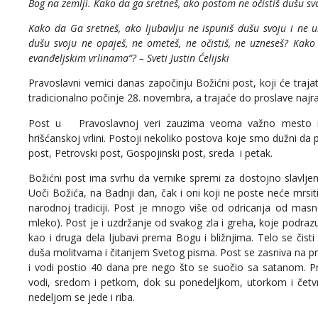
Bog na zemlji. Kako da ga sretneš, ako postom ne očistiš dušu svo
Kako da Ga sretneš, ako ljubavlju ne ispuniš dušu svoju i ne 
dušu svoju ne opaješ, ne ometeš, ne očistiš, ne uzneseš? Kako
evanđeljskim vrlinama“? – Sveti Justin Ćelijski
Pravoslavni vernici danas započinju Božićni post, koji će trajat
tradicionalno počinje 28. novembra, a trajaće do proslave najr
Post u Pravoslavnoj veri zauzima veoma važno mesto i
hrišćanskoj vrlini. Postoji nekoliko postova koje smo dužni da po
post, Petrovski post, Gospojinski post, sreda i petak.
Božićni post ima svrhu da vernike spremi za dostojno slavlje
Uoči Božića, na Badnji dan, čak i oni koji ne poste neće mrsi
narodnoj tradiciji. Post je mnogo više od odricanja od mas
mleko). Post je i uzdržanje od svakog zla i greha, koje podraz
kao i druga dela ljubavi prema Bogu i bližnjima. Telo se čist
duša molitvama i čitanjem Svetog pisma. Post se zasniva na pr
i vodi postio 40 dana pre nego što se suočio sa satanom. Pr
vodi, sredom i petkom, dok su ponedeljkom, utorkom i četvr
nedeljom se jede i riba.