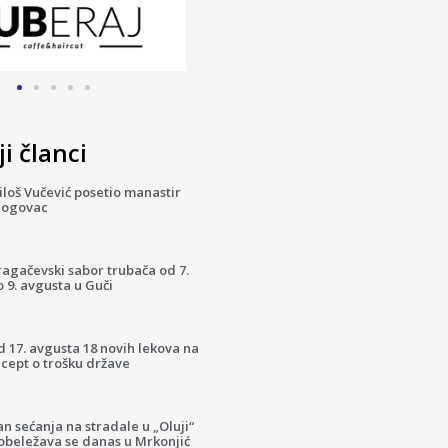
i članci
loš Vučević posetio manastir
logovac
ragačevski sabor trubača od 7.
 9. avgusta u Guči
 17. avgusta 18 novih lekova na
cept o trošku države
n sećanja na stradale u „Oluji“
 obeležava se danas u Mrkonjić