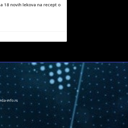
a 18 novih lekova na recept o
da-info.rs