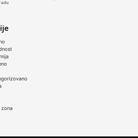
radu
ije
no
dnost
mija
eno
a
egorizovano
a
n
 zona