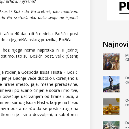
ju prljavu i grešnu?
ukrasiš? Kako da Ga sretneš, ako molitvom
 da Ga sretneš, ako dušu svoju ne ispuniš
i tačno 40 dana ili 6 nedelja. Božićni post
adosnijeg hrišćanskog praznika, Božića.
Najnovij
 bez njega nema napretka ni u jednoj
Mi
stimo, i to su: Božićni post, Veliki (Časni)
G
nje rođenja Gospoda Isusa Hrista – Božić.
D
ti jer je Badnje veče duboko ukorenjeno u
do
ne hrane (meso, jaje, mesne prerađevine,
umeva i pojačano činjenje dobra i molitve,
i i osvećuje uzdržanjem od hrane i pića, a
Od
imeru samog Isusa Hrista, koji je na hlebu
re
avila posta nalažu da se posti strogo na
tkom ulje i vino dozvoljeni, a subotom i
Da
–