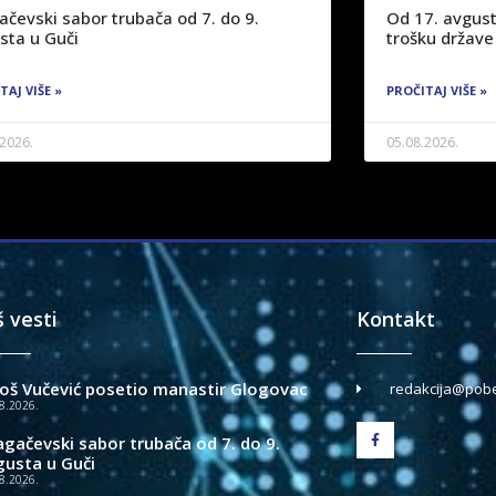
ačevski sabor trubača od 7. do 9.
Od 17. avgust
sta u Guči
trošku države
TAJ VIŠE »
PROČITAJ VIŠE »
.2026.
05.08.2026.
š vesti
Kontakt
loš Vučević posetio manastir Glogovac
redakcija@pobe
8.2026.
agačevski sabor trubača od 7. do 9.
gusta u Guči
8.2026.