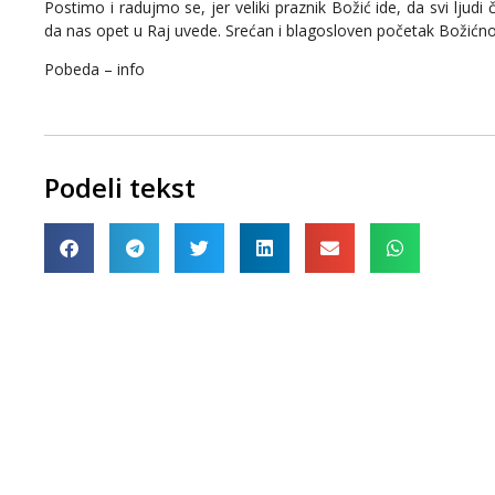
Postimo i radujmo se, jer veliki praznik Božić ide, da svi ljudi
da nas opet u Raj uvede. Srećan i blagosloven početak Božićn
Pobeda – info
Podeli tekst