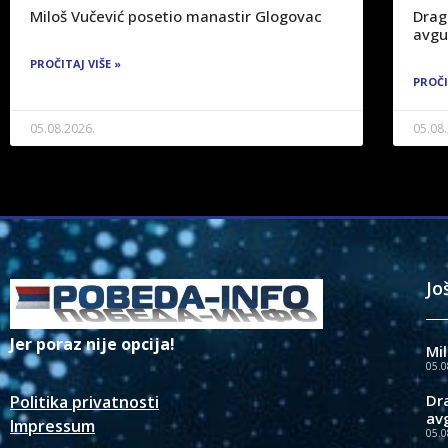
Miloš Vučević posetio manastir Glogovac
Drag
avgu
PROČITAJ VIŠE »
PROČI
05.08.2026.
05.08
Jo
Jer poraz nije opcija!
Mi
05.0
Dr
Politika privatnosti
av
Impressum
05.0