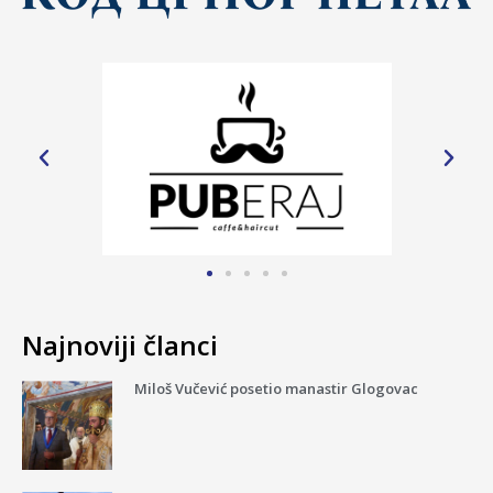
Najnoviji članci
Miloš Vučević posetio manastir Glogovac