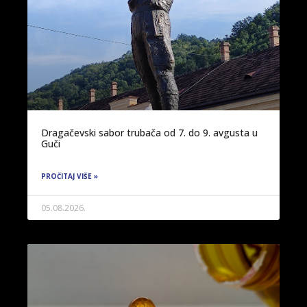
Dragačevski sabor trubača od 7. do 9. avgusta u
Guči
PROČITAJ VIŠE »
05.08.2026.