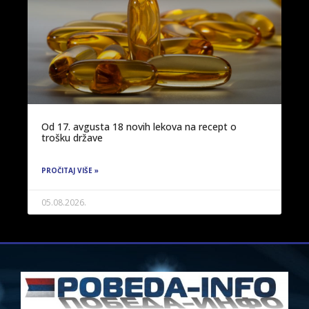
Od 17. avgusta 18 novih lekova na recept o
trošku države
PROČITAJ VIŠE »
05.08.2026.