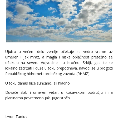
Ujutro u većem delu zemlje očekuje se vedro vreme uz
umeren i jak mraz, a magla i niska oblačnost pretežno se
očekuju na severu Vojvodine i u istočnoj Srbiji, gde će se
lokalno zadržati i duže u toku prepodneva, navodi se u progozi
Republičkog hidrometeorološkog zavoda (RHMZ).
U toku danas biće sunčano, ali hladno.
Duvaće slab i umeren vetar, u košavskom području i na
planinama povremeno jak, jugoistočni.
Izvor: Tanjug