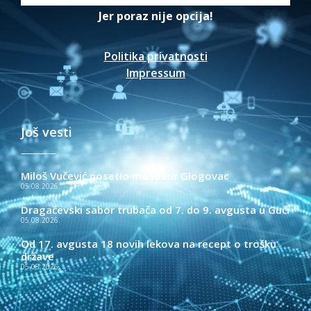
Jer poraz nije opcija!
Politika privatnosti
Impressum
Još vesti
Miloš Vučević posetio manastir Glogovac
05.08.2026.
Dragačevski sabor trubača od 7. do 9. avgusta u Guči
05.08.2026.
Od 17. avgusta 18 novih lekova na recept o trošku
države
05.08.2026.