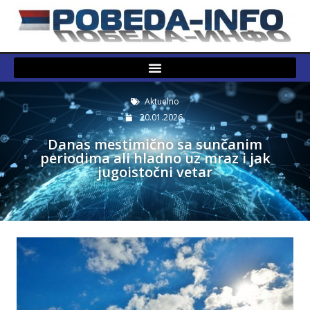
Aktuelno
20.01.2026.
Danas mestimično sa sunčanim
periodima ali hladno uz mraz i jak
jugoistočni vetar