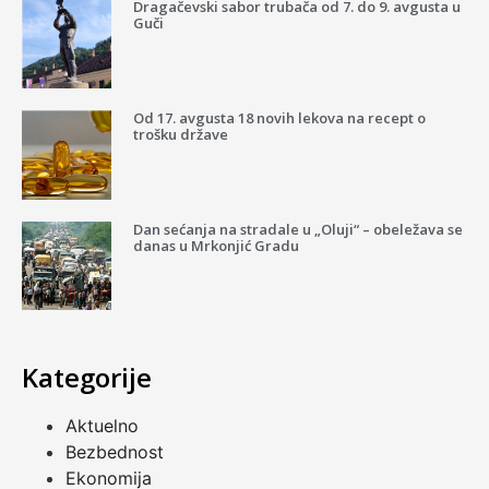
Dragačevski sabor trubača od 7. do 9. avgusta u
Guči
Od 17. avgusta 18 novih lekova na recept o
trošku države
Dan sećanja na stradale u „Oluji“ – obeležava se
danas u Mrkonjić Gradu
Kategorije
Aktuelno
Bezbednost
Ekonomija