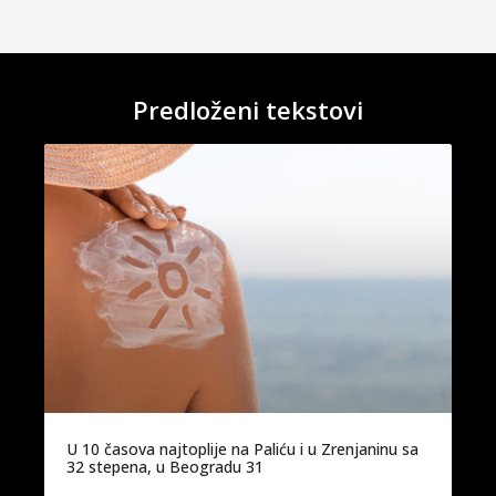
Predloženi tekstovi
U 10 časova najtoplije na Paliću i u Zrenjaninu sa
32 stepena, u Beogradu 31