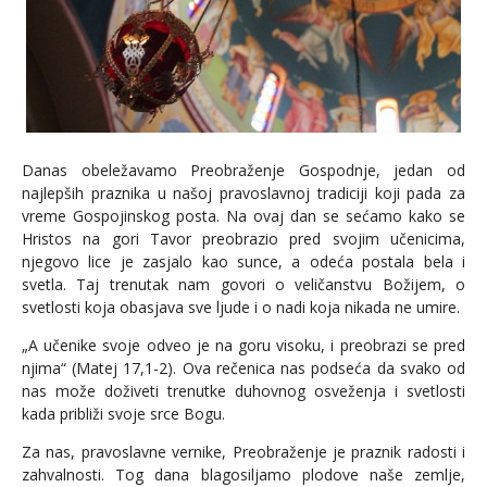
Danas obeležavamo Preobraženje Gospodnje, jedan od
najlepših praznika u našoj pravoslavnoj tradiciji koji pada za
vreme Gospojinskog posta. Na ovaj dan se sećamo kako se
Hristos na gori Tavor preobrazio pred svojim učenicima,
njegovo lice je zasjalo kao sunce, a odeća postala bela i
svetla. Taj trenutak nam govori o veličanstvu Božijem, o
svetlosti koja obasjava sve ljude i o nadi koja nikada ne umire.
„A učenike svoje odveo je na goru visoku, i preobrazi se pred
njima“ (Matej 17,1-2). Ova rečenica nas podseća da svako od
nas može doživeti trenutke duhovnog osveženja i svetlosti
kada približi svoje srce Bogu.
Za nas, pravoslavne vernike, Preobraženje je praznik radosti i
zahvalnosti. Tog dana blagosiljamo plodove naše zemlje,