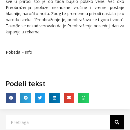
sve u prirodi što je do tada bujalo polako vene. Već oko
Preobraženja prolaze nesnosne vrućine i vreme postaje
hladnije, naročito noću. Zbog te promene u prirodi nastala je u
narodu izreka: “Preobraženje je, preobražava se i gora i voda”.
Takođe se nekad verovalo da je Preobraženje poslednji dan za
kupanje u rekama.
Pobeda – info
Podeli tekst