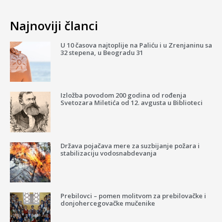
Najnoviji članci
U 10 časova najtoplije na Paliću i u Zrenjaninu sa
32 stepena, u Beogradu 31
Izložba povodom 200 godina od rođenja
Svetozara Miletića od 12. avgusta u Biblioteci
Država pojačava mere za suzbijanje požara i
stabilizaciju vodosnabdevanja
Prebilovci – pomen molitvom za prebilovačke i
donjohercegovačke mučenike