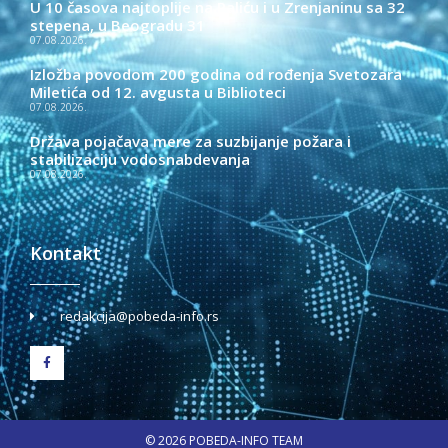
U 10 časova najtoplije na Paliću i u Zrenjaninu sa 32
stepena, u Beogradu 31
07.08.2026.
Izložba povodom 200 godina od rođenja Svetozara
Miletića od 12. avgusta u Biblioteci
07.08.2026.
Država pojačava mere za suzbijanje požara i
stabilizaciju vodosnabdevanja
07.08.2026.
Kontakt
redakcija@pobeda-info.rs
© 2026 POBEDA-INFO TEAM