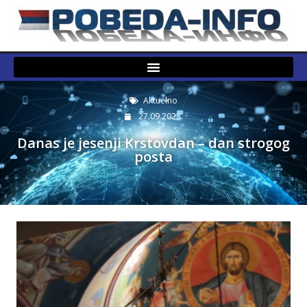
Aktuelno
27.09.2023.
Danas je jesenji Krstovdan – dan strogog
posta