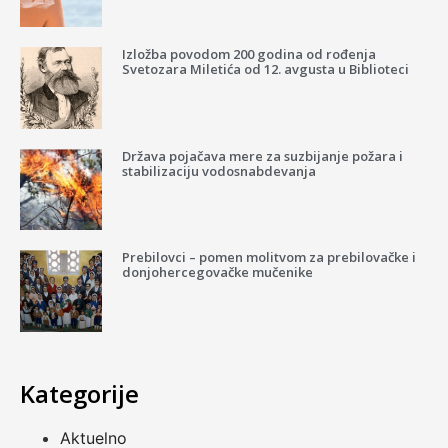
Izložba povodom 200 godina od rođenja
Svetozara Miletića od 12. avgusta u Biblioteci
Država pojačava mere za suzbijanje požara i
stabilizaciju vodosnabdevanja
Prebilovci – pomen molitvom za prebilovačke i
donjohercegovačke mučenike
Kategorije
Aktuelno