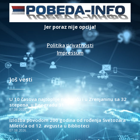
Jer poraz nije opcija!
Politika privatnosti
Impressum
Još vesti
U 10 časova najtoplije na Paliću i u Zrenjaninu sa 32
stepena, u Beogradu 31
07.08.2026.
Izložba povodom 200 godina od rođenja Svetozara
Miletića od 12. avgusta u Biblioteci
07.08.2026.