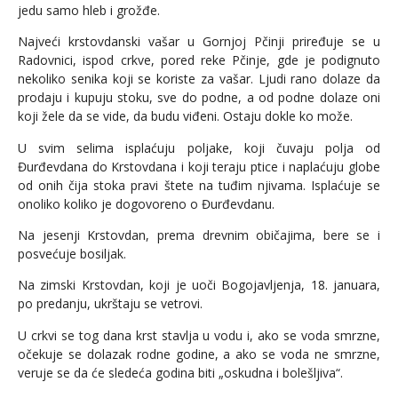
jedu samo hleb i grožđe.
Najveći krstovdanski vašar u Gornjoj Pčinji priređuje se u
Radovnici, ispod crkve, pored reke Pčinje, gde je podignuto
nekoliko senika koji se koriste za vašar. Ljudi rano dolaze da
prodaju i kupuju stoku, sve do podne, a od podne dolaze oni
koji žele da se vide, da budu viđeni. Ostaju dokle ko može.
U svim selima isplaćuju poljake, koji čuvaju polja od
Đurđevdana do Krstovdana i koji teraju ptice i naplaćuju globe
od onih čija stoka pravi štete na tuđim njivama. Isplaćuje se
onoliko koliko je dogovoreno ο Đurđevdanu.
Na jesenji Krstovdan, prema drevnim običajima, bere se i
posvećuje bosiljak.
Na zimski Krstovdan, koji je uoči Bogojavljenja, 18. januara,
po predanju, ukrštaju se vetrovi.
U crkvi se tog dana krst stavlja u vodu i, ako se voda smrzne,
očekuje se dolazak rodne godine, a ako se voda ne smrzne,
veruje se da će sledeća godina biti „oskudna i bolešljiva“.