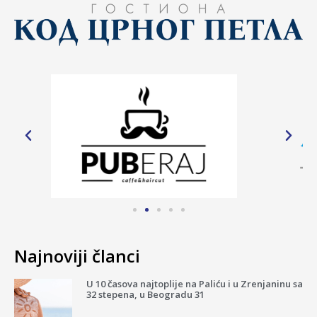
Najnoviji članci
U 10 časova najtoplije na Paliću i u Zrenjaninu sa
32 stepena, u Beogradu 31