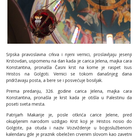
Srpska pravoslavna crkva i njeni vernici, proslavljaju jesenji
Krstovdan, uspomenu na dan kada je carica Jelena, majka cara
Konstantina, pronašla Časni krst na kome je raspet Isus
Hristos na Golgoti. Vernici se tokom današnjeg dana
pridržavaju posta, a bere se i posvećuje bosiljak.
Prema predanju, 326. godine carica Jelena, majka cara
Konstantina, pronašla je krst kada je otišla u Palestinu da
poseti sveta mesta.
Patrijarh Makarije je, posle otkrića carice Jelene, pred
okupljenim narodom uzdigao Krst koji je Hristos nosio do
Golgote, pa otuda i naziv Vozviždenje u bogoslužbenom
kalendaru gde je praznik obeležen crvenim slovom kao zavetni