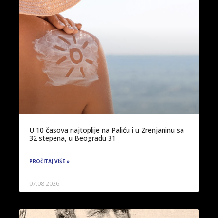
U 10 časova najtoplije na Paliću i u Zrenjaninu sa
32 stepena, u Beogradu 31
PROČITAJ VIŠE »
07.08.2026.