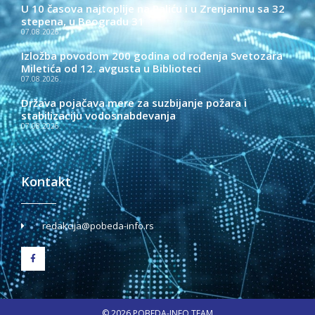
U 10 časova najtoplije na Paliću i u Zrenjaninu sa 32
stepena, u Beogradu 31
07.08.2026.
Izložba povodom 200 godina od rođenja Svetozara
Miletića od 12. avgusta u Biblioteci
07.08.2026.
Država pojačava mere za suzbijanje požara i
stabilizaciju vodosnabdevanja
07.08.2026.
Kontakt
redakcija@pobeda-info.rs
© 2026 POBEDA-INFO TEAM