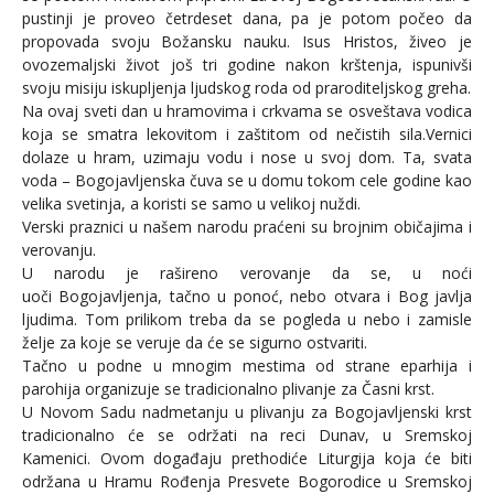
pustinji je proveo četrdeset dana, pa je potom počeo da
propovada svoju Božansku nauku. Isus Hristos, živeo je
ovozemaljski život još tri godine nakon krštenja, ispunivši
svoju misiju iskupljenja ljudskog roda od praroditeljskog greha.
Na ovaj sveti dan u hramovima i crkvama se osveštava vodica
koja se smatra lekovitom i zaštitom od nečistih sila.Vernici
dolaze u hram, uzimaju vodu i nose u svoj dom. Ta, svata
voda – Bogojavljenska čuva se u domu tokom cele godine kao
velika svetinja, a koristi se samo u velikoj nuždi.
Verski praznici u našem narodu praćeni su brojnim običajima i
verovanju.
U narodu je rašireno verovanje da se, u noći
uoči Bogojavljenja, tačno u ponoć, nebo otvara i Bog javlja
ljudima. Tom prilikom treba da se pogleda u nebo i zamisle
želje za koje se veruje da će se sigurno ostvariti.
Tačno u podne u mnogim mestima od strane eparhija i
parohija organizuje se tradicionalno plivanje za Časni krst.
U Novom Sadu nadmetanju u plivanju za Bogojavljenski krst
tradicionalno će se održati na reci Dunav, u Sremskoj
Kamenici. Ovom događaju prethodiće Liturgija koja će biti
održana u Hramu Rođenja Presvete Bogorodice u Sremskoj