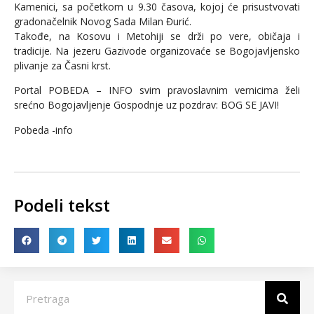
Kamenici, sa početkom u 9.30 časova, kojoj će prisustvovati
gradonačelnik Novog Sada Milan Đurić.
Takođe, na Kosovu i Metohiji se drži po vere, običaja i
tradicije. Na jezeru Gazivode organizovaće se Bogojavljensko
plivanje za Časni krst.
Portal POBEDA – INFO svim pravoslavnim vernicima želi
srećno Bogojavljenje Gospodnje uz pozdrav: BOG SE JAVI!
Pobeda -info
Podeli tekst