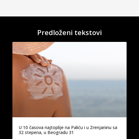
Predloženi tekstovi
U 10 časova najtoplije na Paliću i u Zrenjaninu sa
32 stepena, u Beogradu 31