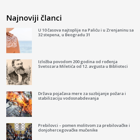
Najnoviji članci
U 10 časova najtoplije na Paliću i u Zrenjaninu sa
32 stepena, u Beogradu 31
Izložba povodom 200 godina od rođenja
Svetozara Miletića od 12. avgusta u Biblioteci
Država pojačava mere za suzbijanje požara i
stabilizaciju vodosnabdevanja
Prebilovci – pomen molitvom za prebilovačke i
donjohercegovačke mučenike