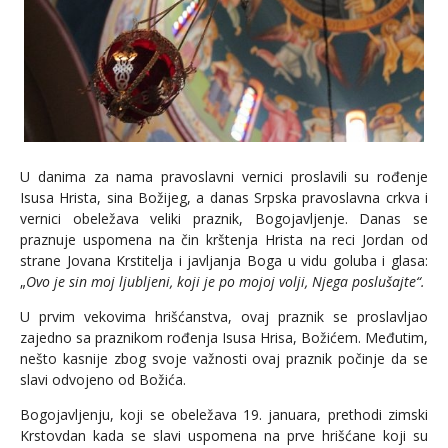
U danima za nama pravoslavni vernici proslavili su rođenje
Isusa Hrista, sina Božijeg, a danas Srpska pravoslavna crkva i
vernici obeležava veliki praznik, Bogojavljenje. Danas se
praznuje uspomena na čin krštenja Hrista na reci Jordan od
strane Jovana Krstitelja i javljanja Boga u vidu goluba i glasa:
„
Ovo je sin moj ljubljeni, koji je po mojoj volji, Njega poslušajte“.
U prvim vekovima hrišćanstva, ovaj praznik se proslavljao
zajedno sa praznikom rođenja Isusa Hrisa, Božićem. Međutim,
nešto kasnije zbog svoje važnosti ovaj praznik počinje da se
slavi odvojeno od Božića.
Bogojavljenju, koji se obeležava 19. januara, prethodi zimski
Krstovdan kada se slavi uspomena na prve hrišćane koji su