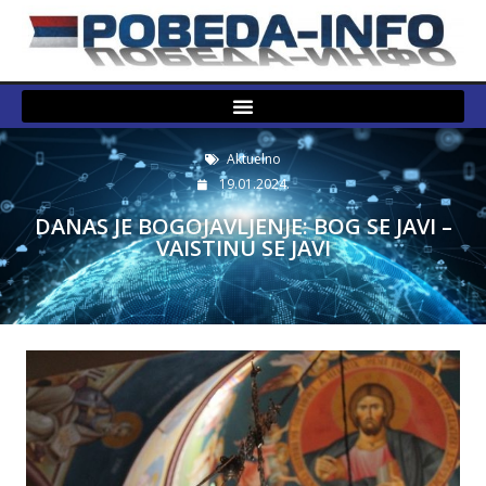
Aktuelno
19.01.2024.
DANAS JE BOGOJAVLJENJE: BOG SE JAVI –
VAISTINU SE JAVI