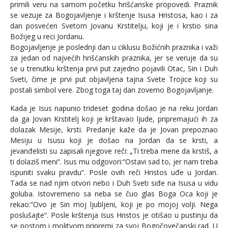
primili veru na samom početku hrišćanske propovedi. Praznik
se vezuje za Bogojavljenje i krštenje Isusa Hristosa, kao i za
dan posvećen Svetom Jovanu Krstitelju, koji je i krstio sina
Božijeg u reci Jordanu.
Bogojavljenje je poslednji dan u ciklusu Božićnih praznika i važi
za jedan od najvećih hrišćanskih praznika, jer se veruje da su
se u trenutku krštenja prvi put zajedno pojavili Otac, Sin i Duh
Sveti, čime je prvi put objavljena tajna Svete Trojice koji su
postali simbol vere. Zbog toga taj dan zovemo Bogojavljanje.
Kada je Isus napunio trideset godina došao je na reku Jordan
da ga Jovan Krstitelj koji je krštavao ljude, pripremajući ih za
dolazak Mesije, krsti. Predanje kaže da je Jovan prepoznao
Mesiju u Isusu koji je došao na Jordan da se krsti, a
jevanđelisti su zapisali njegove reči: „Ti treba mene da krstiš, a
ti dolaziš meni“. Isus mu odgovori:“Ostavi sad to, jer nam treba
ispuniti svaku pravdu“. Posle ovih reči Hristos uđe u Jordan.
Tada se nad njim otvori nebo i Duh Sveti siđe na Isusa u vidu
goluba. Istovremeno sa neba se čuo glas Boga Oca koji je
rekao:“Ovo je Sin moj ljubljeni, koji je po mojoj volji. Nega
poslušajte“. Posle krštenja Isus Hristos je otišao u pustinju da
se postom i molitvom pripremi za svoj Bogočovečanski rad. U