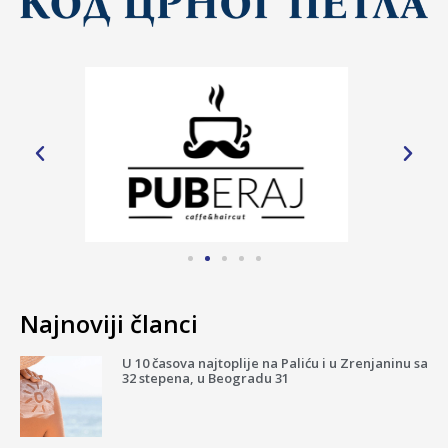
Najnoviji članci
U 10 časova najtoplije na Paliću i u Zrenjaninu sa
32 stepena, u Beogradu 31