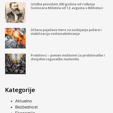
Izložba povodom 200 godina od rođenja
Svetozara Miletića od 12. avgusta u Biblioteci
Država pojačava mere za suzbijanje požara i
stabilizaciju vodosnabdevanja
Prebilovci – pomen molitvom za prebilovačke i
donjohercegovačke mučenike
Kategorije
Aktuelno
Bezbednost
Ekonomija