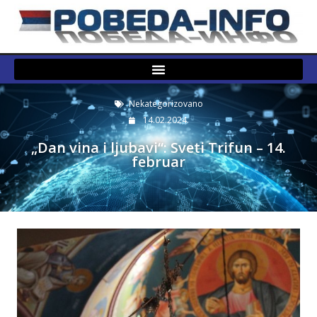
Nekategorizovano
14.02.2024.
„Dan vina i ljubavi“: Sveti Trifun – 14.
februar