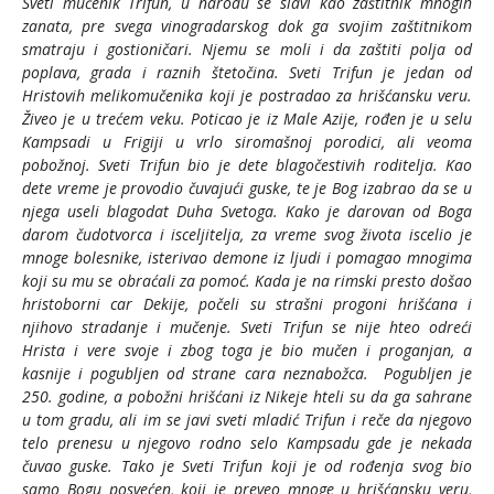
Sveti mučenik Trifun, u narodu se slavi kao zaštitnik mnogih
zanata, pre svega vinogradarskog dok ga svojim zaštitnikom
smatraju i gostioničari. Njemu se moli i da zaštiti polja od
poplava, grada i raznih štetočina. Sveti Trifun je jedan od
Hristovih melikomučenika koji je postradao za hrišćansku veru.
Živeo je u trećem veku. Poticao je iz Male Azije, rođen je u selu
Kampsadi u Frigiji u vrlo siromašnoj porodici, ali veoma
pobožnoj. Sveti Trifun bio je dete blagočestivih roditelja. Kao
dete vreme je provodio čuvajući guske, te je Bog izabrao da se u
njega useli blagodat Duha Svetoga. Kako je darovan od Boga
darom čudotvorca i isceljitelja, za vreme svog života iscelio je
mnoge bolesnike, isterivao demone iz ljudi i pomagao mnogima
koji su mu se obraćali za pomoć. Kada je na rimski presto došao
hristoborni car Dekije, počeli su strašni progoni hrišćana i
njihovo stradanje i mučenje. Sveti Trifun se nije hteo odreći
Hrista i vere svoje i zbog toga je bio mučen i proganjan, a
kasnije i pogubljen od strane cara neznabožca. Pogubljen je
250. godine, a pobožni hrišćani iz Nikeje hteli su da ga sahrane
u tom gradu, ali im se javi sveti mladić Trifun i reče da njegovo
telo prenesu u njegovo rodno selo Kampsadu gde je nekada
čuvao guske. Tako je Sveti Trifun koji je od rođenja svog bio
samo Bogu posvećen, koji je preveo mnoge u hrišćansku veru,