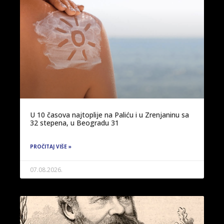
U 10 časova najtoplije na Paliću i u Zrenjaninu sa
32 stepena, u Beogradu 31
PROČITAJ VIŠE »
07.08.2026.