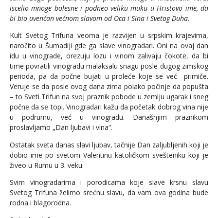
iscelio mnoge bolesne i podneo veliku muku u Hristovo ime, da
bi bio uvenčan večnom slavom od Oca i Sina i Svetog Duha.
Kult Svetog Trifuna veoma je razvijen u srpskim krajevima,
naročito u Šumadiji gde ga slave vinogradari. Oni na ovaj dan
idu u vinograde, orezuju lozu i vinom zalivaju čokote, da bi
time povratili vinogradu malaksalu snagu posle dugog zimskog
perioda, pa da počne bujati u proleće koje se već primiče.
Veruje se da posle ovog dana zima polako počinje da popušta
– to Sveti Trifun na svoj praznik pobode u zemlju ugarak i sneg
počne da se topi. Vinogradari kažu da početak dobrog vina nije
u podrumu, već u vinogradu. Današnjim praznikom
proslavljamo „Dan ljubavi i vina“.
Ostatak sveta danas slavi ljubav, tačnije Dan zaljubljenih koji je
dobio ime po svetom Valentinu katoličkom svešteniku koji je
živeo u Rumu u 3. veku.
Svim vinogradarima i porodicama koje slave krsnu slavu
Svetog Trifuna želimo srećnu slavu, da vam ova godina bude
rodna i blagorodna.