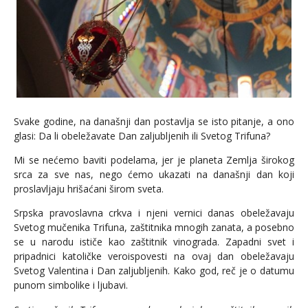
Svake godine, na današnji dan postavlja se isto pitanje, a ono
glasi: Da li obeležavate Dan zaljubljenih ili Svetog Trifuna?
Mi se nećemo baviti podelama, jer je planeta Zemlja širokog
srca za sve nas, nego ćemo ukazati na današnji dan koji
proslavljaju hrišaćani širom sveta.
Srpska pravoslavna crkva i njeni vernici danas obeležavaju
Svetog mučenika Trifuna, zaštitnika mnogih zanata, a posebno
se u narodu ističe kao zaštitnik vinograda. Zapadni svet i
pripadnici katoličke veroispovesti na ovaj dan obeležavaju
Svetog Valentina i Dan zaljubljenih. Kako god, reč je o datumu
punom simbolike i ljubavi.