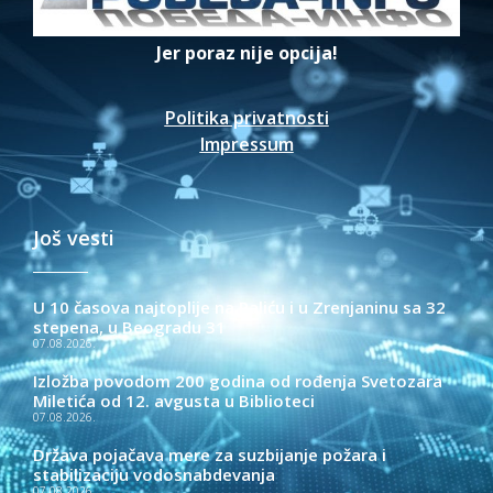
Jer poraz nije opcija!
Politika privatnosti
Impressum
Još vesti
U 10 časova najtoplije na Paliću i u Zrenjaninu sa 32
stepena, u Beogradu 31
07.08.2026.
Izložba povodom 200 godina od rođenja Svetozara
Miletića od 12. avgusta u Biblioteci
07.08.2026.
Država pojačava mere za suzbijanje požara i
stabilizaciju vodosnabdevanja
07.08.2026.