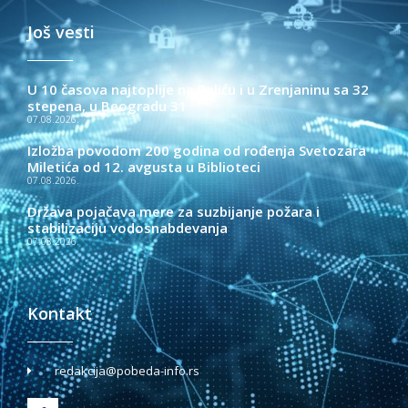
Još vesti
U 10 časova najtoplije na Paliću i u Zrenjaninu sa 32
stepena, u Beogradu 31
07.08.2026.
Izložba povodom 200 godina od rođenja Svetozara
Miletića od 12. avgusta u Biblioteci
07.08.2026.
Država pojačava mere za suzbijanje požara i
stabilizaciju vodosnabdevanja
07.08.2026.
Kontakt
redakcija@pobeda-info.rs