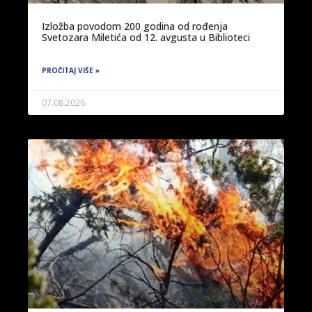
Izložba povodom 200 godina od rođenja
Svetozara Miletića od 12. avgusta u Biblioteci
PROČITAJ VIŠE »
07.08.2026.