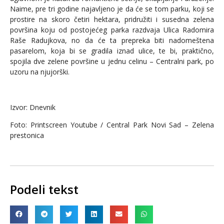
Naime, pre tri godine najavljeno je da će se tom parku, koji se
prostire na skoro četiri hektara, pridružiti i susedna zelena
površina koju od postojećeg parka razdvaja Ulica Radomira
Raše Radujkova, no da će ta prepreka biti nadomeštena
pasarelom, koja bi se gradila iznad ulice, te bi, praktično,
spojila dve zelene površine u jednu celinu – Centralni park, po
uzoru na njujorški.
Izvor: Dnevnik
Foto: Printscreen Youtube / Central Park Novi Sad – Zelena
prestonica
Podeli tekst