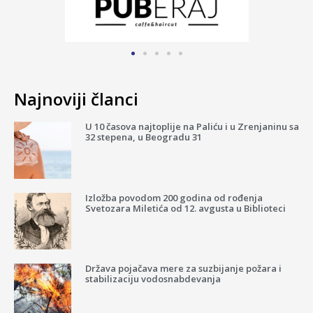
Najnoviji članci
U 10 časova najtoplije na Paliću i u Zrenjaninu sa
32 stepena, u Beogradu 31
Izložba povodom 200 godina od rođenja
Svetozara Miletića od 12. avgusta u Biblioteci
Država pojačava mere za suzbijanje požara i
stabilizaciju vodosnabdevanja