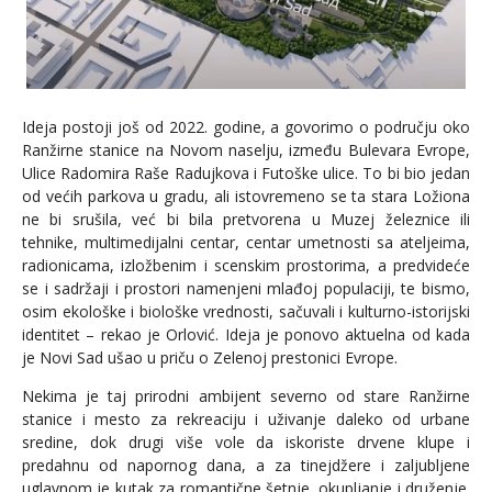
Ideja postoji još od 2022. godine, a govorimo o području oko
Ranžirne stanice na Novom naselju, između Bulevara Evrope,
Ulice Radomira Raše Radujkova i Futoške ulice. To bi bio jedan
od većih parkova u gradu, ali istovremeno se ta stara Ložiona
ne bi srušila, već bi bila pretvorena u Muzej železnice ili
tehnike, multimedijalni centar, centar umetnosti sa ateljeima,
radionicama, izložbenim i scenskim prostorima, a predvideće
se i sadržaji i prostori namenjeni mlađoj populaciji, te bismo,
osim ekološke i biološke vrednosti, sačuvali i kulturno-istorijski
identitet – rekao je Orlović. Ideja je ponovo aktuelna od kada
je Novi Sad ušao u priču o Zelenoj prestonici Evrope.
Nekima je taj prirodni ambijent severno od stare Ranžirne
stanice i mesto za rekreaciju i uživanje daleko od urbane
sredine, dok drugi više vole da iskoriste drvene klupe i
predahnu od napornog dana, a za tinejdžere i zaljubljene
uglavnom je kutak za romantične šetnje, okupljanje i druženje.