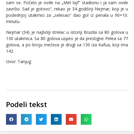
sam se. Počelo je ovde na „Met lajf“ stadionu i ja sam ovde
završio. Sad je gotovo“, rekao je 34-godišnji Nejmar, koji je u
poslednjoj utakmici za „selesao“ dao gol iz penala u 90+10.
minutu.
Nejmar (34) je najbolji strelac u istoriji Brazila sa 80 golova u
130 utakmica. Sa 80 golova uspeo je da prestigne Pelea sa 77
golova, a po broju mečeva je drugi sa 130 iza Kafua, koji ima
142.
Izvor: Tanjug
Podeli tekst