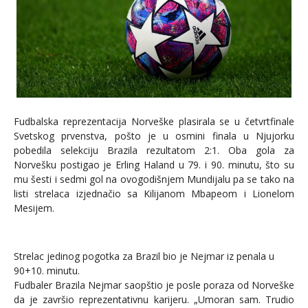
Fudbalska reprezentacija Norveške plasirala se u četvrtfinale
Svetskog prvenstva, pošto je u osmini finala u Njujorku
pobedila selekciju Brazila rezultatom 2:1. Oba gola za
Norvešku postigao je Erling Haland u 79. i 90. minutu, što su
mu šesti i sedmi gol na ovogodišnjem Mundijalu pa se tako na
listi strelaca izjednačio sa Kilijanom Mbapeom i Lionelom
Mesijem.
Strelac jedinog pogotka za Brazil bio je Nejmar iz penala u
90+10. minutu.
Fudbaler Brazila Nejmar saopštio je posle poraza od Norveške
da je završio reprezentativnu karijeru. „Umoran sam. Trudio