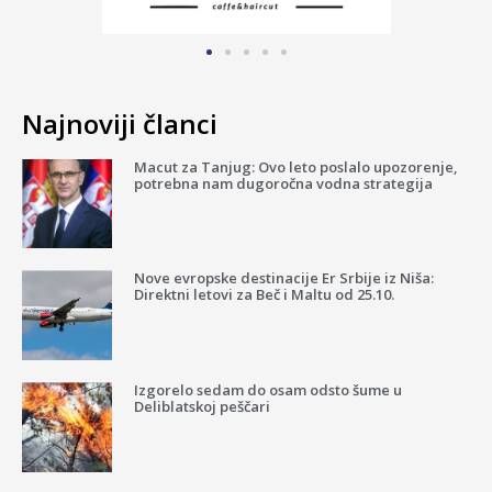
Najnoviji članci
Macut za Tanjug: Ovo leto poslalo upozorenje,
potrebna nam dugoročna vodna strategija
Nove evropske destinacije Er Srbije iz Niša:
Direktni letovi za Beč i Maltu od 25.10.
Izgorelo sedam do osam odsto šume u
Deliblatskoj peščari