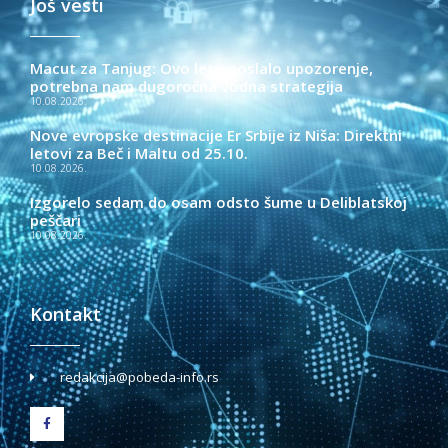
Još vesti
Macut za Tanjug: Ovo leto poslalo upozorenje,
potrebna nam dugoročna vodna strategija
10.08.2026.
Nove evropske destinacije Er Srbije iz Niša: Direktni
letovi za Beč i Maltu od 25.10.
10.08.2026.
Izgorelo sedam do osam odsto šume u Deliblatskoj
peščari
10.08.2026.
Kontakt
redakcija@pobeda-info.rs