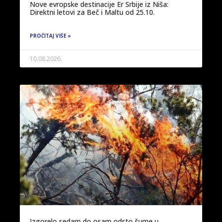
Nove evropske destinacije Er Srbije iz Niša:
Direktni letovi za Beč i Maltu od 25.10.
PROČITAJ VIŠE »
10.08.2026.
Izgorelo sedam do osam odsto šume u