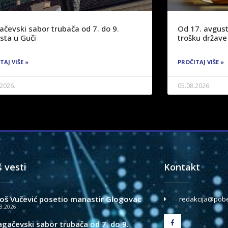
ačevski sabor trubača od 7. do 9.
Od 17. avgust
sta u Guči
trošku države
TAJ VIŠE »
PROČITAJ VIŠE »
.2026.
05.08.2026.
š vesti
Kontakt
loš Vučević posetio manastir Glogovac
redakcija@pobe
8.2026.
agačevski sabor trubača od 7. do 9.