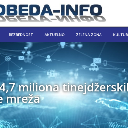
BEZBEDNOST
AKTUELNO
ZELENA ZONA
KULTUR
 4,7 miliona tinejdžersk
e mreža