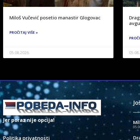
Miloš Vučević posetio manastir Glogovac
Drag
avgu
PROČITAJ VIŠE »
PROČI
05.08.2026.
05.08
Jo
Jer poraz nije opcija!
Mi
05.0
Dr
Politika privatnosti