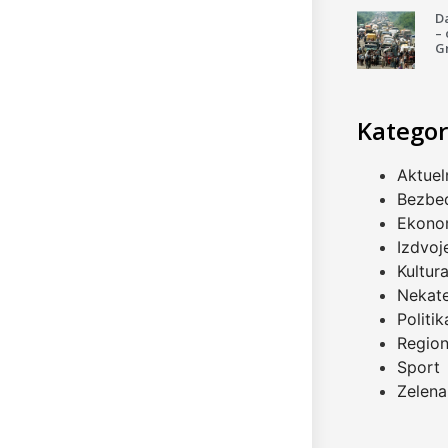
Da
–
G
Kategor
Aktuel
Bezbe
Ekono
Izdvoj
Kultur
Nekat
Politik
Regio
Sport
Zelena