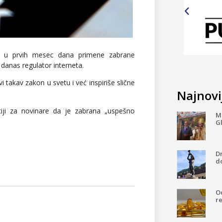
era u prvih mesec dana primene zabrane
danas regulator interneta.
 takav zakon u svetu i već inspiriše slične
Najnovij
ciji za novinare da je zabrana „uspešno
Mi
G
D
do
Od
re