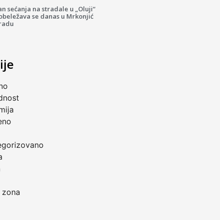
n sećanja na stradale u „Oluji“
 obeležava se danas u Mrkonjić
radu
ije
no
dnost
mija
eno
a
egorizovano
a
n
 zona