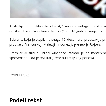
Australija je deaktivirala oko 4,7 miliona naloga tinejdž
društvenih mreža za korisnike mlađe od 16 godina, saopštio je 
Zabrana, koja je stupila na snagu 10. decembra, predstavlja prvi
propise u Francuskoj, Maleziji i Indoneziji, preneo je Rojters.
Premijer Australije Entoni Albaneze istakao je na konferen
sprovedena“ i da je rezultat „izvor australijskog ponosa“.
Izvor: Tanjug
Podeli tekst