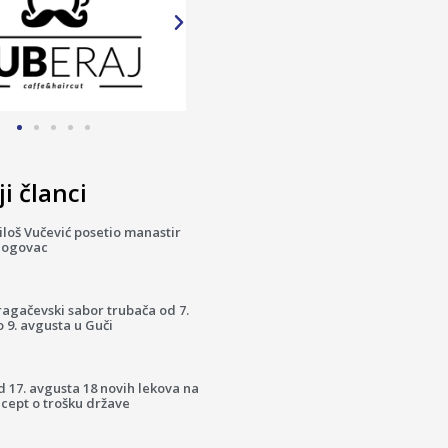
i članci
loš Vučević posetio manastir
logovac
ragačevski sabor trubača od 7.
 9. avgusta u Guči
 17. avgusta 18 novih lekova na
cept o trošku države