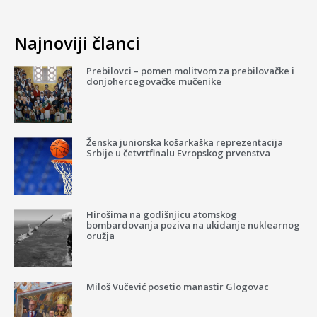
Najnoviji članci
Prebilovci – pomen molitvom za prebilovačke i
donjohercegovačke mučenike
Ženska juniorska košarkaška reprezentacija
Srbije u četvrtfinalu Evropskog prvenstva
Hirošima na godišnjicu atomskog
bombardovanja poziva na ukidanje nuklearnog
oružja
Miloš Vučević posetio manastir Glogovac