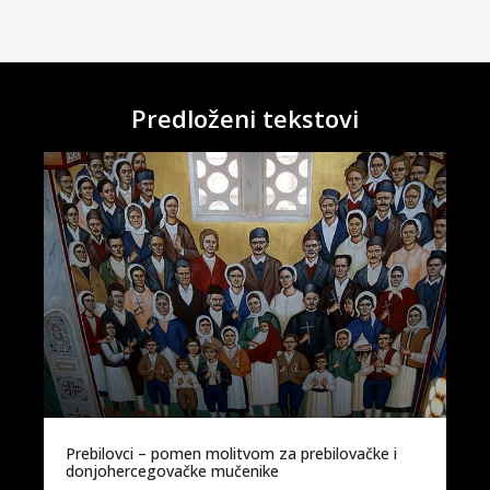
Predloženi tekstovi
Prebilovci – pomen molitvom za prebilovačke i
donjohercegovačke mučenike