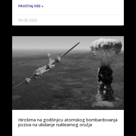
PROČITAJ VIŠE »
06.08.2026.
Hirošima na godišnjicu atomskog bombardovanja
poziva na ukidanje nuklearnog oružja