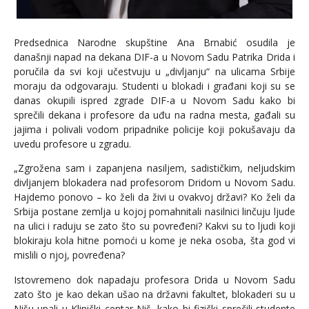
Predsednica Narodne skupštine Ana Brnabić osudila je
današnji napad na dekana DIF-a u Novom Sadu Patrika Drida i
poručila da svi koji učestvuju u „divljanju“ na ulicama Srbije
moraju da odgovaraju. Studenti u blokadi i građani koji su se
danas okupili ispred zgrade DIF-a u Novom Sadu kako bi
sprečili dekana i profesore da uđu na radna mesta, gađali su
jajima i polivali vodom pripadnike policije koji pokušavaju da
uvedu profesore u zgradu.
„Zgrožena sam i zapanjena nasiljem, sadističkim, neljudskim
divljanjem blokadera nad profesorom Dridom u Novom Sadu.
Hajdemo ponovo – ko želi da živi u ovakvoj državi? Ko želi da
Srbija postane zemlja u kojoj pomahnitali nasilnici linčuju ljude
na ulici i raduju se zato što su povređeni? Kakvi su to ljudi koji
blokiraju kola hitne pomoći u kome je neka osoba, šta god vi
mislili o njoj, povređena?
Istovremeno dok napadaju profesora Drida u Novom Sadu
zato što je kao dekan ušao na državni fakultet, blokaderi su u
Nišu upali u Klinički centar Niš, kako bi fizički sprečili studente