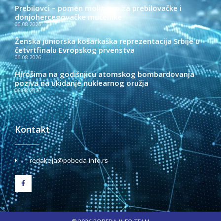
Prebilovci – pomen molitvom za prebilovačke i
donjohercegovačke mučenike
06.08.2026.
Ženska juniorska košarkaška reprezentacija Srbije u
četvrtfinalu Evropskog prvenstva
06.08.2026.
Hirošima na godišnjicu atomskog bombardovanja
poziva na ukidanje nuklearnog oružja
06.08.2026.
Kontakt
redakcija@pobeda-info.rs