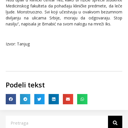
Medicinskog fakulteta da pohađaju kliničke predmete, da leče
ljude. Monstruozno. Svi koji učestvuju u ovakvom bezumnom
divljanju na ulicama Srbije, moraju da odgovaraju. Stop
nasilju“, napisala je Brnabić na svom nalogu na mreži Iks.
Izvor: Tanjug
Podeli tekst