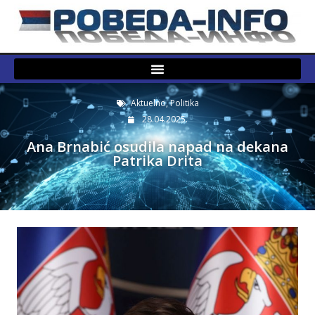
Aktuelno
,
Politika
28.04.2025.
Ana Brnabić osudila napad na dekana
Patrika Drita