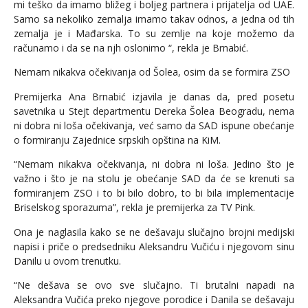
mi teško da imamo bližeg i boljeg partnera i prijatelja od UAE.
Samo sa nekoliko zemalja imamo takav odnos, a jedna od tih
zemalja je i Mađarska. To su zemlje na koje možemo da
računamo i da se na njh oslonimo “, rekla je Brnabić.
Nemam nikakva očekivanja od Šolea, osim da se formira ZSO
Premijerka Ana Brnabić izjavila je danas da, pred posetu
savetnika u Stejt departmentu Dereka Šolea Beogradu, nema
ni dobra ni loša očekivanja, već samo da SAD ispune obećanje
o formiranju Zajednice srpskih opština na KiM.
“Nemam nikakva očekivanja, ni dobra ni loša. Jedino što je
važno i što je na stolu je obećanje SAD da će se krenuti sa
formiranjem ZSO i to bi bilo dobro, to bi bila implementacije
Briselskog sporazuma”, rekla je premijerka za TV Pink.
Ona je naglasila kako se ne dešavaju slučajno brojni medijski
napisi i priče o predsedniku Aleksandru Vučiću i njegovom sinu
Danilu u ovom trenutku.
“Ne dešava se ovo sve slučajno. Ti brutalni napadi na
Aleksandra Vučića preko njegove porodice i Danila se dešavaju