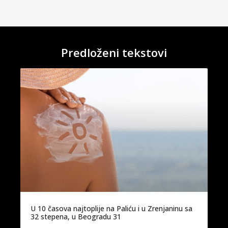
Predloženi tekstovi
U 10 časova najtoplije na Paliću i u Zrenjaninu sa
32 stepena, u Beogradu 31