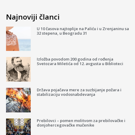
Najnoviji članci
U 10 časova najtoplije na Paliću i u Zrenjaninu sa
32 stepena, u Beogradu 31
Izložba povodom 200 godina od rođenja
Svetozara Miletića od 12. avgusta u Biblioteci
Država pojačava mere za suzbijanje požara i
stabilizaciju vodosnabdevanja
Prebilovci – pomen molitvom za prebilovačke i
donjohercegovačke mučenike