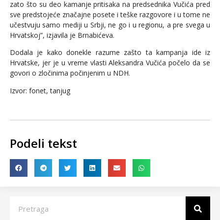
zato što su deo kamanje pritisaka na predsednika Vučića pred
sve predstojeće značajne posete i teške razgovore i u tome ne
učestvuju samo mediji u Srbji, ne go i u regionu, a pre svega u
Hrvatskoj”, izjavila je Brnabićeva.
Dodala je kako donekle razume zašto ta kampanja ide iz
Hrvatske, jer je u vreme vlasti Aleksandra Vučića počelo da se
govori o zločinima počinjenim u NDH.
Izvor: fonet, tanjug
Podeli tekst