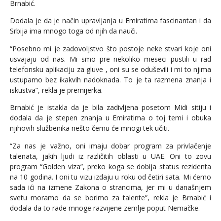
Brnabić.
Dodala je da je način upravljanja u Emiratima fascinantan i da
Srbija ima mnogo toga od njih da nauči.
“Posebno mi je zadovoljstvo što postoje neke stvari koje oni
usvajaju od nas. Mi smo pre nekoliko meseci pustili u rad
telefonsku aplikaciju za gluve , oni su se oduševili i mi to njima
ustupamo bez ikakvih nadoknada. To je ta razmena znanja i
iskustva”, rekla je premijerka.
Brnabić je istakla da je bila zadivljena posetom Midi sitiju i
dodala da je stepen znanja u Emiratima o toj temi i obuka
njihovih službenika nešto čemu će mnogi tek učiti.
“Za nas je važno, oni imaju dobar program za privlačenje
talenata, jakih ljudi iz različitih oblasti u UAE. Oni to zovu
program “Golden viza”, preko koga se dobija status rezidenta
na 10 godina. I oni tu vizu izdaju u roku od četiri sata. Mi ćemo
sada ići na izmene Zakona o strancima, jer mi u današnjem
svetu moramo da se borimo za talente”, rekla je Brnabić i
dodala da to rade mnoge razvijene zemlje poput Nemačke.