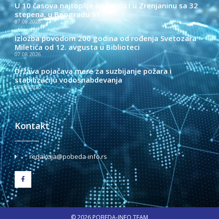
U 10 časova najtoplije na Paliću i u Zrenjaninu sa 32
stepena, u Beogradu 31
07.08.2026.
Izložba povodom 200 godina od rođenja Svetozara
Miletića od 12. avgusta u Biblioteci
07.08.2026.
Država pojačava mere za suzbijanje požara i
stabilizaciju vodosnabdevanja
07.08.2026.
Kontakt
redakcija@pobeda-info.rs
© 2026 POBEDA-INFO TEAM