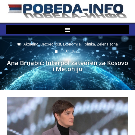
Aktuelno
,
Bezbednost
,
Ekonomija
,
Politika
,
Zelena zona
11.01.2023.
Ana Brnabić: Interpol zatvoren za Kosovo
i Metohiju