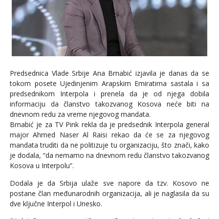
Predsednica Vlade Srbije Ana Brnabić izjavila je danas da se
tokom posete Ujedinjenim Arapskim Emiratima sastala i sa
predsednikom Interpola i prenela da je od njega dobila
informaciju da članstvo takozvanog Kosova neće biti na
dnevnom redu za vreme njegovog mandata.
Brnabić je za TV Pink rekla da je predsednik Interpola general
major Ahmed Naser Al Raisi rekao da će se za njegovog
mandata truditi da ne politizuje tu organizaciju, što znači, kako
je dodala, “da nemamo na dnevnom redu članstvo takozvanog
Kosova u Interpolu”.
Dodala je da Srbija ulaže sve napore da tzv. Kosovo ne
postane član međunarodnih organizacija, ali je naglasila da su
dve ključne Interpol i Unesko.