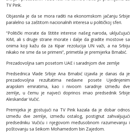
TV Pink.
Objasnila je da se mora raditi na ekonomskom jačanju Srbije
paralelno sa zaštitom nacionalnih interesa u političkoj sferi.
“Politički morate da štitite interese našeg naroda, uključujući
KiM, ali s druge strane morate i dalje da gradite mostove sa
onima koji kažu da za Kipar rezolucija UN važi, a na Srbiju
nikako ne sme da se primeni”, primetila je premijerka Brnabić.
Prezadovoljna sam posetom UAE i saradnjom dve zemlje
Predsednica Vlade Srbije Ana Brnabić izjavila je danas da je
prezadovoljna rezultatima nedavne posete Ujedinjenim
arapskim emiratima, kao i nivoom saradnje između dve
zemlje, u čemu je najveći doprinos imao predsednik Srbije
Aleskandar Vučić.
Premijeka je gostujući na TV Pink kazala da je dobar odnos
između dve zemlje, između ostalog, postignut zahvaljujući
predsedniku Vučiću i njegovom međusobnom razumevanju i
poštovanju sa šeikom Mohamedom bin Zajedom.