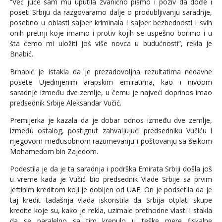
“Već juče sam mu uputila zvanično pismo i poziv da dođe i
poseti Srbiju da razgovaramo dalje o produbljivanju saradnje,
posebno u oblasti sajber kriminala i sajber bezbednosti i svih
onih pretnji koje imamo i protiv kojih se uspešno borimo i u
šta ćemo mi uložiti još više novca u budućnosti”, rekla je
Bnabić.
Brnabić je istakla da je prezadovoljna rezultatima nedavne
posete Ujedinjenim arapskim emiratima, kao i nivoom
saradnje između dve zemlje, u čemu je najveći doprinos imao
predsednik Srbije Aleksandar Vučić.
Premijerka je kazala da je dobar odnos između dve zemlje,
između ostalog, postignut zahvaljujući predsedniku Vučiću i
njegovom međusobnom razumevanju i poštovanju sa šeikom
Mohamedom bin Zajedom.
Podestila je da je ta saradnja i podrška Emirata Srbiji došla još
u vreme kada je Vučić bio predsednik Vlade Srbije sa prvim
jeftinim kreditom koji je dobijen od UAE. On je podsetila da je
taj kredit tadašnja vlada iskoristila da Srbija otplati skupe
kredite koje su, kako je rekla, uzimale prethodne vlasti i stakla
da se paralelno sa tim krenulo u teške mere fiskalne