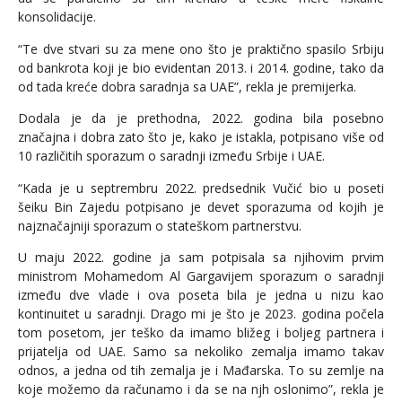
konsolidacije.
“Te dve stvari su za mene ono što je praktično spasilo Srbiju
od bankrota koji je bio evidentan 2013. i 2014. godine, tako da
od tada kreće dobra saradnja sa UAE”, rekla je premijerka.
Dodala je da je prethodna, 2022. godina bila posebno
značajna i dobra zato što je, kako je istakla, potpisano više od
10 različitih sporazum o saradnji između Srbije i UAE.
“Kada je u septrembru 2022. predsednik Vučić bio u poseti
šeiku Bin Zajedu potpisano je devet sporazuma od kojih je
najznačajniji sporazum o stateškom partnerstvu.
U maju 2022. godine ja sam potpisala sa njihovim prvim
ministrom Mohamedom Al Gargavijem sporazum o saradnji
između dve vlade i ova poseta bila je jedna u nizu kao
kontinuitet u saradnji. Drago mi je što je 2023. godina počela
tom posetom, jer teško da imamo bližeg i boljeg partnera i
prijatelja od UAE. Samo sa nekoliko zemalja imamo takav
odnos, a jedna od tih zemalja je i Mađarska. To su zemlje na
koje možemo da računamo i da se na njh oslonimo”, rekla je