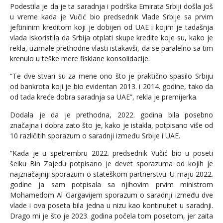
Podestila je da je ta saradnja i podrška Emirata Srbiji došla još
u vreme kada je Vučić bio predsednik Vlade Srbije sa prvim
jeftininim kreditom koji je dobijen od UAE i kojim je tadašnja
vlada iskoristila da Srbija otplati skupe kredite koje su, kako je
rekla, uzimale prethodne vlasti istakavši, da se paralelno sa tim
krenulo u teške mere fisklane konsolidacije.
“Te dve stvari su za mene ono što je praktično spasilo Srbiju
od bankrota koji je bio evidentan 2013. i 2014. godine, tako da
od tada kreće dobra saradnja sa UAE”, rekla je premijerka.
Dodala je da je prethodna, 2022. godina bila posebno
značajna i dobra zato što je, kako je istakla, potpisano više od
10 različitih sporazum o saradnji između Srbije i UAE.
“Kada je u spetrembru 2022. predsednik Vučić bio u poseti
šeiku Bin Zajedu potpisano je devet sporazuma od kojih je
najznačajniji sporazum o stateškom partnerstvu. U maju 2022.
godine ja sam potpisala sa njihovim prvim ministrom
Mohamedom Al Gargavijem sporazum o saradnji između dve
vlade i ova poseta bila jedna u nizu kao kontinuitet u saradnji.
Drago mi je što je 2023. godina počela tom posetom, jer zaita