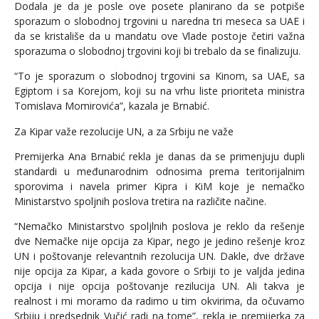
Dodala je da je posle ove posete planirano da se potpiše
sporazum o slobodnoj trgovini u naredna tri meseca sa UAE i
da se kristališe da u mandatu ove Vlade postoje četiri važna
sporazuma o slobodnoj trgovini koji bi trebalo da se finalizuju.
“To je sporazum o slobodnoj trgovini sa Kinom, sa UAE, sa
Egiptom i sa Korejom, koji su na vrhu liste prioriteta ministra
Tomislava Momirovića”, kazala je Brnabić.
Za Kipar važe rezolucije UN, a za Srbiju ne važe
Premijerka Ana Brnabić rekla je danas da se primenjuju dupli
standardi u međunarodnim odnosima prema teritorijalnim
sporovima i navela primer Kipra i KiM koje je nemačko
Ministarstvo spoljnih poslova tretira na različite načine.
“Nemačko Ministarstvo spoljlnih poslova je reklo da rešenje
dve Nemačke nije opcija za Kipar, nego je jedino rešenje kroz
UN i poštovanje relevantnih rezolucija UN. Dakle, dve države
nije opcija za Kipar, a kada govore o Srbiji to je valjda jedina
opcija i nije opcija poštovanje rezilucija UN. Ali takva je
realnost i mi moramo da radimo u tim okvirima, da očuvamo
Srbiju i predsednik Vučić radi na tome”, rekla je premijerka za