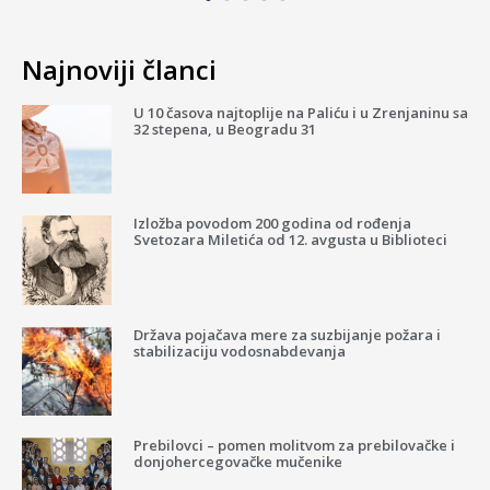
Najnoviji članci
U 10 časova najtoplije na Paliću i u Zrenjaninu sa
32 stepena, u Beogradu 31
Izložba povodom 200 godina od rođenja
Svetozara Miletića od 12. avgusta u Biblioteci
Država pojačava mere za suzbijanje požara i
stabilizaciju vodosnabdevanja
Prebilovci – pomen molitvom za prebilovačke i
donjohercegovačke mučenike