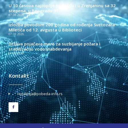
U 10 časova najtoplije na Paliću i u Zrenjaninu sa 32
stepena, u Beogradu 31
07.08.2026.
Izložba povodom 200 godina od rođenja Svetozara
Miletića od 12. avgusta u Biblioteci
07.08.2026.
Država pojačava mere za suzbijanje požara i
stabilizaciju vodosnabdevanja
07.08.2026.
Kontakt
redakcija@pobeda-info.rs