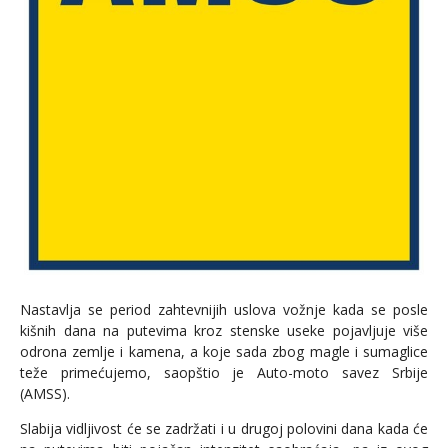
Nastavlja se period zahtevnijih uslova vožnje kada se posle
kišnih dana na putevima kroz stenske useke pojavljuje više
odrona zemlje i kamena, a koje sada zbog magle i sumaglice
teže primećujemo, saopštio je Auto-moto savez Srbije
(AMSS).
Slabija vidljivost će se zadržati i u drugoj polovini dana kada će