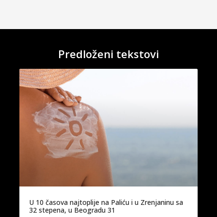
Predloženi tekstovi
U 10 časova najtoplije na Paliću i u Zrenjaninu sa
32 stepena, u Beogradu 31