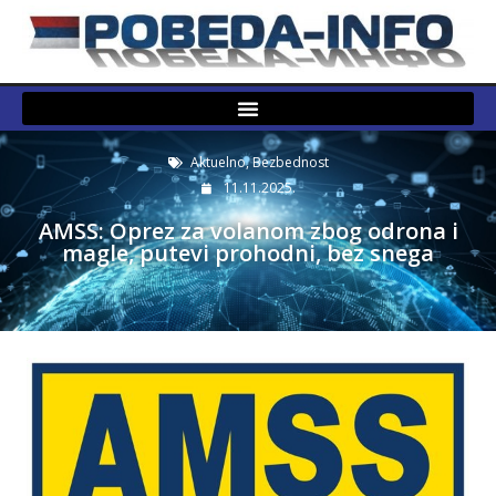
Aktuelno
,
Bezbednost
11.11.2025.
AMSS: Oprez za volanom zbog odrona i
magle, putevi prohodni, bez snega