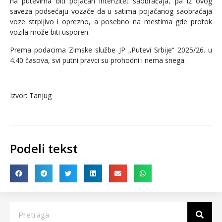
na putevima biti pojačan intenzitet saobraćaja, pa iz ovog
saveza podsećaju vozače da u satima pojačanog saobraćaja
voze strpljivo i oprezno, a posebno na mestima gde protok
vozila može biti usporen.
Prema podacima Zimske službe JP „Putevi Srbije“ 2025/26. u
4.40 časova, svi putni pravci su prohodni i nema snega.
Izvor: Tanjug
Podeli tekst