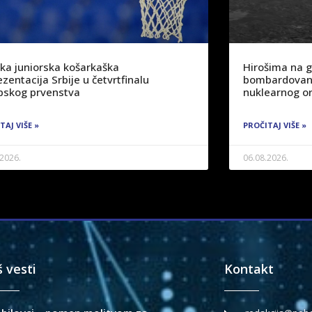
ka juniorska košarkaška
Hirošima na 
zentacija Srbije u četvrtfinalu
bombardovanj
pskog prvenstva
nuklearnog or
TAJ VIŠE »
PROČITAJ VIŠE »
.2026.
06.08.2026.
š vesti
Kontakt