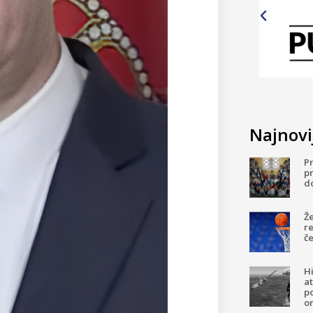
Najnovij
P
pr
d
Ž
re
če
H
a
p
o