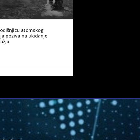
godišnjicu atomskog
a poziva na ukidanje
užja