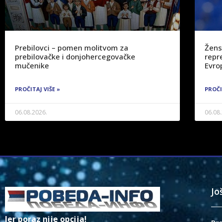
Prebilovci – pomen molitvom za
Žens
prebilovačke i donjohercegovačke
repre
mučenike
Evro
PROČITAJ VIŠE »
PROČI
06.08.2026.
06.08
Jo
Jer poraz nije opcija!