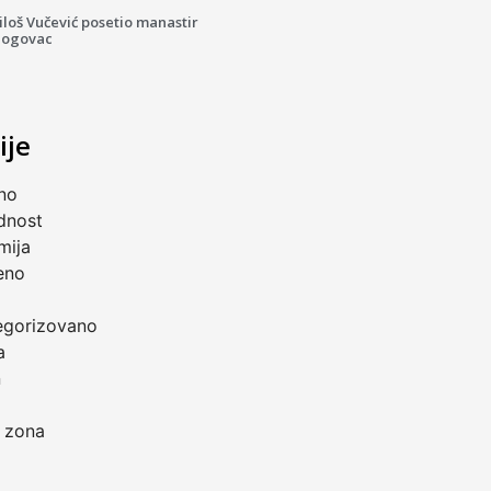
loš Vučević posetio manastir
logovac
ije
no
dnost
mija
eno
a
egorizovano
a
n
 zona