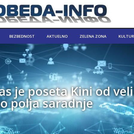
BEZBEDNOST
AKTUELNO
ZELENA ZONA
KULTUR
s je poseta Kini od veli
o polja saradnje