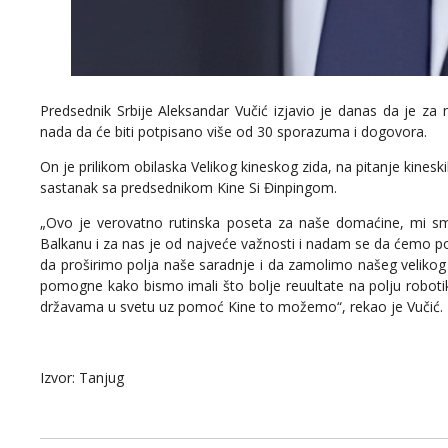
Predsednik Srbije Aleksandar Vučić izjavio je danas da je za 
nada da će biti potpisano više od 30 sporazuma i dogovora.
On je prilikom obilaska Velikog kineskog zida, na pitanje kines
sastanak sa predsednikom Kine Si Đinpingom.
„Ovo je verovatno rutinska poseta za naše domaćine, mi 
Balkanu i za nas je od najveće važnosti i nadam se da ćemo po
da proširimo polja naše saradnje i da zamolimo našeg velikog 
pomogne kako bismo imali što bolje reuultate na polju robot
državama u svetu uz pomoć Kine to možemo“, rekao je Vučić.
Izvor: Tanjug