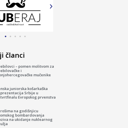
i članci
rebilovci – pomen molitvom za
ebilovačke i
onjohercegovačke mučenike
enska juniorska košarkaška
prezentacija Srbije u
tvrtfinalu Evropskog prvenstva
irošima na godišnjicu
tomskog bombardovanja
oziva na ukidanje nuklearnog
ružja