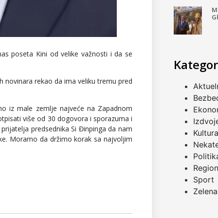
Mi
G
nas poseta Kini od velike važnosti i da se
Kategor
kih novinara rekao da ima veliku tremu pred
Aktuel
Bezbe
smo iz male zemlje najveće na Zapadnom
Ekono
tpisati više od 30 dogovora i sporazuma i
Izdvoj
prijatelja predsednika Si Đinpinga da nam
Kultur
ike. Moramo da držimo korak sa najvoljim
Nekat
Politik
Regio
Sport
Zelena