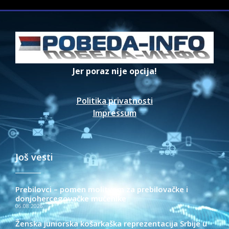
Jer poraz nije opcija!
Politika privatnosti
Impressum
Još vesti
Prebilovci – pomen molitvom za prebilovačke i
donjohercegovačke mučenike
06.08.2026.
Ženska juniorska košarkaška reprezentacija Srbije u