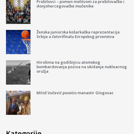
Prebilovci – pomen molitvom za prebilovačke i
donjohercegovačke mučenike
Ženska juniorska košarkaška reprezentacija
Srbije u četvrtfinalu Evropskog prvenstva
Hirošima na godišnjicu atomskog
bombardovanja poziva na ukidanje nuklearnog
oružja
Miloš Vučević posetio manastir Glogovac
Kategorije