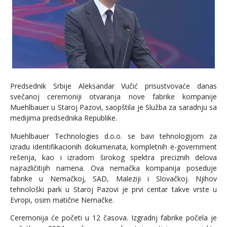
Predsednik Srbije Aleksandar Vučić prisustvovaće danas
svečanoj ceremoniji otvaranja nove fabrike kompanije
Muehlbauer u Staroj Pazovi, saopštila je Služba za saradnju sa
medijima predsednika Republike.
Muehlbauer Technologies d.o.o. se bavi tehnologijom za
izradu identifikacionih dokumenata, kompletnih e-government
rešenja, kao i izradom širokog spektra preciznih delova
najrazličitijih namena. Ova nemačka kompanija poseduje
fabrike u Nemačkoj, SAD, Maleziji i Slovačkoj. Njihov
tehnološki park u Staroj Pazovi je prvi centar takve vrste u
Evropi, osim matične Nemačke.
Ceremonija će početi u 12 časova. Izgradnj fabrike počela je