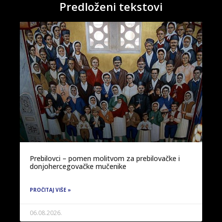
Predloženi tekstovi
Prebilovci – pomen molitvom za prebilovačke i
donjohercegovačke mučenike
PROČITAJ VIŠE »
06.08.2026.