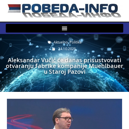
Aktuelno
,
Politika
24.10.2025.
Aleksandar Vučić će danas prisustvovati
otvaranju fabrike kompanije Muehlbauer
u Staroj Pazovi