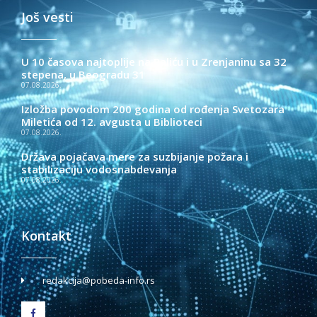
Još vesti
U 10 časova najtoplije na Paliću i u Zrenjaninu sa 32
stepena, u Beogradu 31
07.08.2026.
Izložba povodom 200 godina od rođenja Svetozara
Miletića od 12. avgusta u Biblioteci
07.08.2026.
Država pojačava mere za suzbijanje požara i
stabilizaciju vodosnabdevanja
07.08.2026.
Kontakt
redakcija@pobeda-info.rs