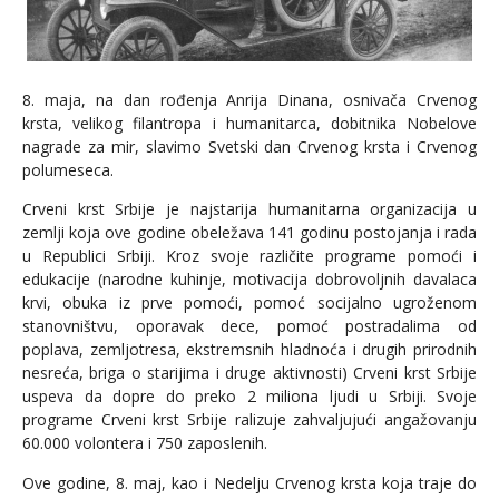
8. maja, na dan rođenja Anrija Dinana, osnivača Crvenog
krsta, velikog filantropa i humanitarca, dobitnika Nobelove
nagrade za mir, slavimo Svetski dan Crvenog krsta i Crvenog
polumeseca.
Crveni krst Srbije je najstarija humanitarna organizacija u
zemlji koja ove godine obeležava 141 godinu postojanja i rada
u Republici Srbiji. Kroz svoje različite programe pomoći i
edukacije (narodne kuhinje, motivacija dobrovoljnih davalaca
krvi, obuka iz prve pomoći, pomoć socijalno ugroženom
stanovništvu, oporavak dece, pomoć postradalima od
poplava, zemljotresa, ekstremsnih hladnoća i drugih prirodnih
nesreća, briga o starijima i druge aktivnosti) Crveni krst Srbije
uspeva da dopre do preko 2 miliona ljudi u Srbiji. Svoje
programe Crveni krst Srbije ralizuje zahvaljujući angažovanju
60.000 volontera i 750 zaposlenih.
Ove godine, 8. maj, kao i Nedelju Crvenog krsta koja traje do