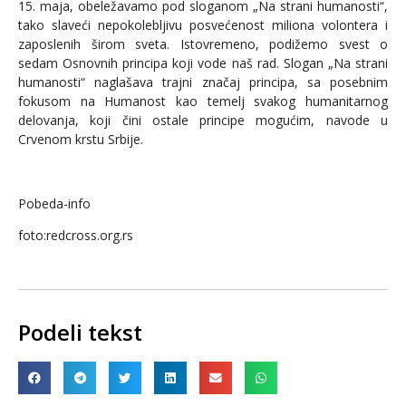
15. maja, obeležavamo pod sloganom „Na strani humanosti“,
tako slaveći nepokolebljivu posvećenost miliona volontera i
zaposlenih širom sveta. Istovremeno, podižemo svest o
sedam Osnovnih principa koji vode naš rad. Slogan „Na strani
humanosti“ naglašava trajni značaj principa, sa posebnim
fokusom na Humanost kao temelj svakog humanitarnog
delovanja, koji čini ostale principe mogućim, navode u
Crvenom krstu Srbije.
Pobeda-info
foto:redcross.org.rs
Podeli tekst