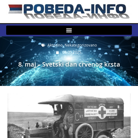
Aktuelno
,
Nekategorizovano
08.05.2025.
8. maj – Svetski dan crvenog krsta