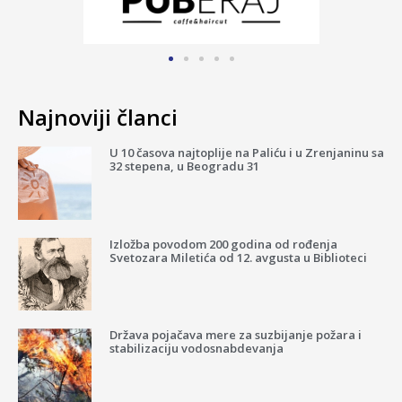
Najnoviji članci
U 10 časova najtoplije na Paliću i u Zrenjaninu sa
32 stepena, u Beogradu 31
Izložba povodom 200 godina od rođenja
Svetozara Miletića od 12. avgusta u Biblioteci
Država pojačava mere za suzbijanje požara i
stabilizaciju vodosnabdevanja